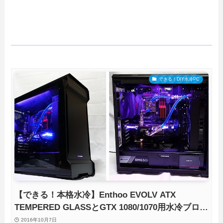
できる！DIY水冷PC
【できる！本格水冷】Enthoo EVOLV ATX
TEMPERED GLASSとGTX 1080/1070用水冷ブロッ
クPhanteks Glacierで魅せるLED水冷PC
2016年10月7日