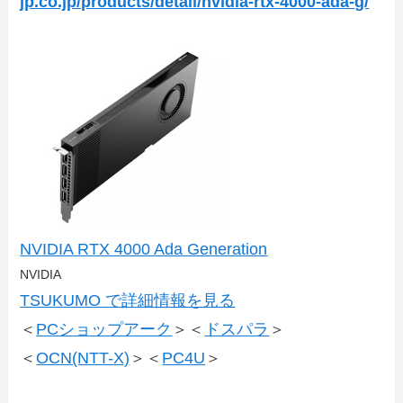
jp.co.jp/products/detail/nvidia-rtx-4000-ada-g/
NVIDIA RTX 4000 Ada Generation
NVIDIA
TSUKUMO で詳細情報を見る
＜
PCショップアーク
＞＜
ドスパラ
＞
＜
OCN(NTT-X)
＞＜
PC4U
＞