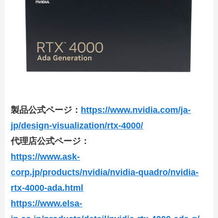
製品公式ページ：
https://www.nvidia.com/ja-
jp/design-visualization/rtx-4000/
代理店公式ページ：
https://www.ask-
corp.jp/products/nvidia/nvidia-quadro/nvidia-
rtx-4000-ada.html
https://www.elsa-