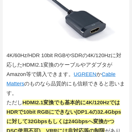
4K/60Hz/HDR 10bit RGBやSDRの4K/120Hzに対
応したHDMI2.1変換のケーブルやアダプタが
Amazon等で購入できます。
UGREEN
か
Cable
Matters
のものなら品質的にも信頼できると思いま
す。
ただし
HDMI2.1変換でも基本的に4K/120Hzでは
HDRで10bit RGBにできない(DP1.4の32.4Gbps
に対して32Gbpsもしくは24Gbpsへ変換かつ
DSC使用不可)、VRRには非対応等の制限
があり