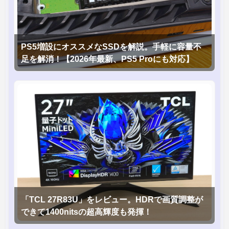
PS5増設にオススメなSSDを解説。手軽に容量不
足を解消！【2026年最新、PS5 Proにも対応】
「TCL 27R83U」をレビュー。HDRで画質調整が
できて1400nitsの超高輝度も発揮！