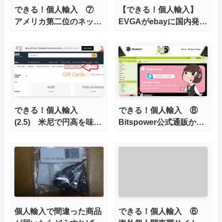
できる！個人輸入 ⑦
【できる！個人輸入】
アメリカ第二位のネット
EVGAがebayに国内発送
ショップNeweggから個
対応の公式ストアを開設
人輸入する方法
できる！個人輸入
できる！個人輸入 ⑧
(2.5) 米尼で円高を味方
Bitspower公式通販から
につけるAmazonギフト
水冷パーツを直輸入
利用方法
個人輸入で間違った商品
できる！個人輸入 ⑥