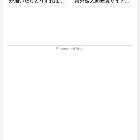
が届いたらどうすればい
海外個人間売買サイト
いの？
ebay の使い方
- Sponsored links -