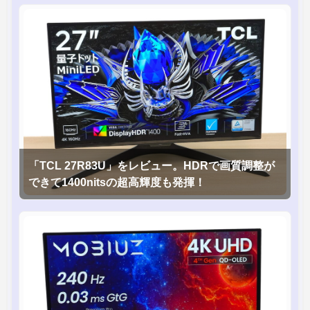
「TCL 27R83U」をレビュー。HDRで画質調整が
できて1400nitsの超高輝度も発揮！