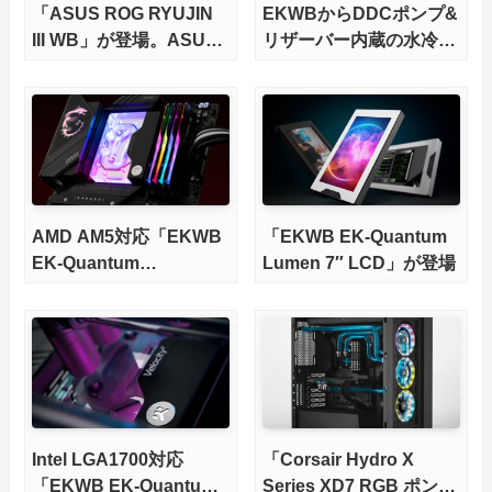
「ASUS ROG RYUJIN
EKWBからDDCポンプ&
III WB」が登場。ASUS
リザーバー内蔵の水冷ブ
初のDIY水冷向けCPUク
ロックが登場
ーラー
AMD AM5対応「EKWB
「EKWB EK-Quantum
EK-Quantum
Lumen 7″ LCD」が登場
Velocity²」が登場
Intel LGA1700対応
「Corsair Hydro X
「EKWB EK-Quantum
Series XD7 RGB ポン