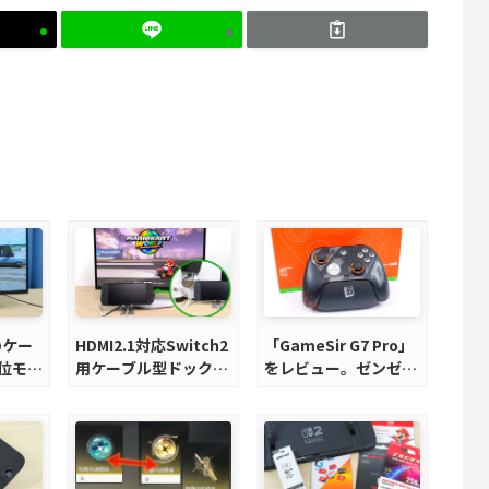
のケー
HDMI2.1対応Switch2
「GameSir G7 Pro」
位モデ
用ケーブル型ドックで
をレビュー。ゼンゼロ
省スペースを極める。
コラボモデルに一目惚
ーミン
FWアップデートにも
れ
用に
対応可能！