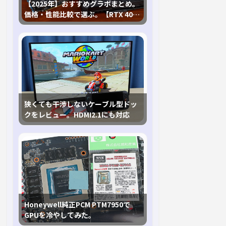
【2025年】おすすめグラボまとめ。
価格・性能比較で選ぶ。【RTX 40,
RX 7000各種に対応】
狭くても干渉しないケーブル型ドッ
クをレビュー。HDMI2.1にも対応
Honeywell純正PCM PTM7950で
GPUを冷やしてみた。