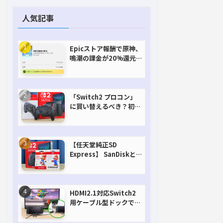
人気記事
Epicストア報酬で原神、
鳴潮の課金が20%還元
で超お得に！【期間延長
決定！】
「Switch2 プロコン」
に買い替えるべき？初代
との違いを比較
【任天堂純正SD
Express】 SanDiskと
Samsungを比較。実は
容量が違うけどオススメ
はどっち！？
HDMI2.1対応Switch2
用ケーブル型ドックで省
スペースを極める。FW
アップデートにも対応可