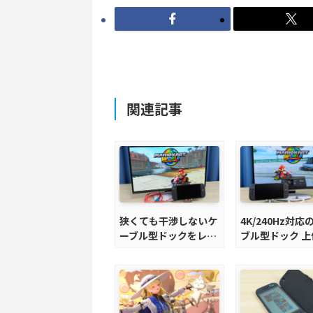
関連記事
狭くても干渉しないケ
4K/240Hz対応
ーブル型ドックをレビ
ブル型ドック 上
ュー。HDMI2.1にも対
ルをレビュー。
応
Switch 2とゲ
グノートPCの併
オススメ！