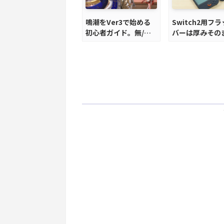
鳴潮をVer3で始める
Switch2用フ
初心者ガイド。無/微
バーは厚みその
課金でも今から楽しめ
液晶を完全保護
る？