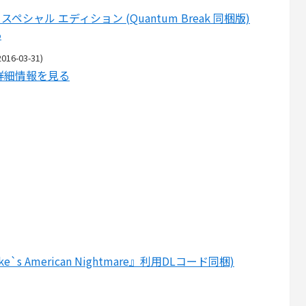
GB スペシャル エディション (Quantum Break 同梱版)
p
-03-31)
pで詳細情報を見る
ake`s American Nightmare』利用DLコード同梱)