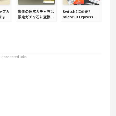
ラップカ
鳴潮の恒常ガチャ石は
Switch2に必要?
ままで
限定ガチャ石に変換で
microSD Expressの
きる？
全て、オススメ製品も
解説
- Sponsored links -