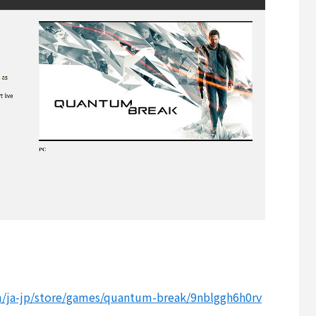
m/ja-jp/store/games/quantum-break/9nblggh6h0rv