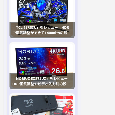
「TCL 27R83U」をレビュー。HDR
で画質調整ができて1400nitsの超高
輝度も発揮！
「MOBIUZ EX271UZ」をレビュー。
HDR画質調整やビデオ入力別の設定
が可能な4K有機ELゲーミングモニタ
を徹底検証