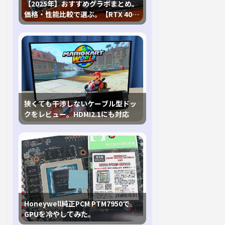
【2025年】おすすめグラボまとめ。
価格・性能比較で選ぶ。【RTX 40,
RX 7000各種に対応】
狭くても干渉しないケーブル型ドッ
クをレビュー。HDMI2.1にも対応
Honeywell純正PCM PTM7950で
GPUを冷やしてみた。