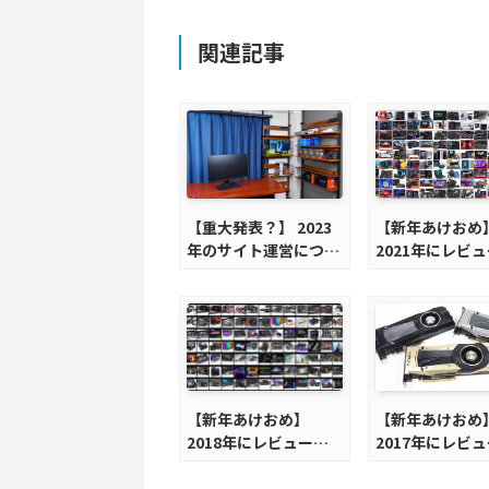
関連記事
【重大発表？】 2023
【新年あけおめ
年のサイト運営につい
2021年にレビ
て
たものベスト10
そして反省
【新年あけおめ】
【新年あけおめ
2018年にレビューし
2017年にレビ
たものベスト10＋α
たものベスト10