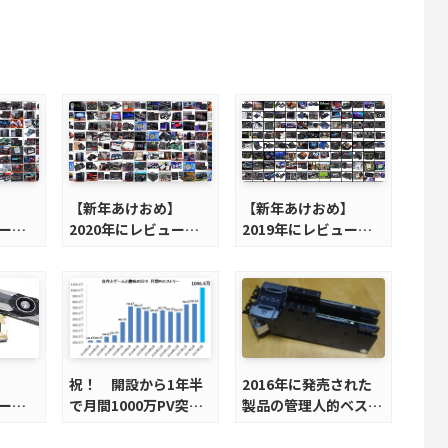
】
【新年あけおめ】
【新年あけおめ】
ューし
2020年にレビューし
2019年にレビューし
＋α、
たものベスト10＋α、
たものベスト10＋α
そして反省
】
祝！ 開設から1年半
2016年に発売された
ューし
で月間1000万PV突
製品の管理人的ベスト
＋α
破！！！！！ → う
10！ 16年の反省と
そ、100万PV突破！
17年の抱負