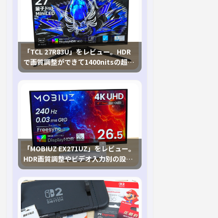
「TCL 27R83U」をレビュー。HDR
で画質調整ができて1400nitsの超高
輝度も発揮！
「MOBIUZ EX271UZ」をレビュー。
HDR画質調整やビデオ入力別の設定
が可能な4K有機ELゲーミングモニタ
を徹底検証