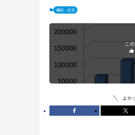
雑記・近況
この
よか