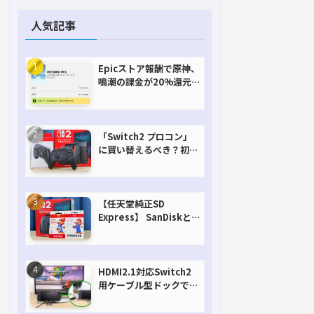
人気記事
Epicストア報酬で原神、
鳴潮の課金が20%還元
で超お得に！【期間延長
決定！】
「Switch2 プロコン」
に買い替えるべき？初代
との違いを比較
【任天堂純正SD
Express】 SanDiskと
Samsungを比較。実は
容量が違うけどオススメ
はどっち！？
HDMI2.1対応Switch2
用ケーブル型ドックで省
スペースを極める。FW
アップデートにも対応可