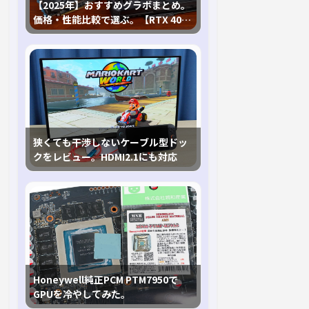
【2025年】おすすめグラボまとめ。
価格・性能比較で選ぶ。【RTX 40,
RX 7000各種に対応】
狭くても干渉しないケーブル型ドッ
クをレビュー。HDMI2.1にも対応
Honeywell純正PCM PTM7950で
GPUを冷やしてみた。