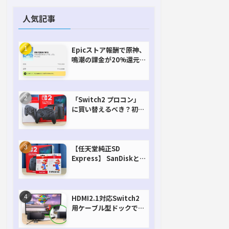
人気記事
Epicストア報酬で原神、
鳴潮の課金が20%還元
で超お得に！【期間延長
決定！】
「Switch2 プロコン」
に買い替えるべき？初代
との違いを比較
【任天堂純正SD
Express】 SanDiskと
Samsungを比較。実は
容量が違うけどオススメ
はどっち！？
HDMI2.1対応Switch2
用ケーブル型ドックで省
スペースを極める。FW
アップデートにも対応可