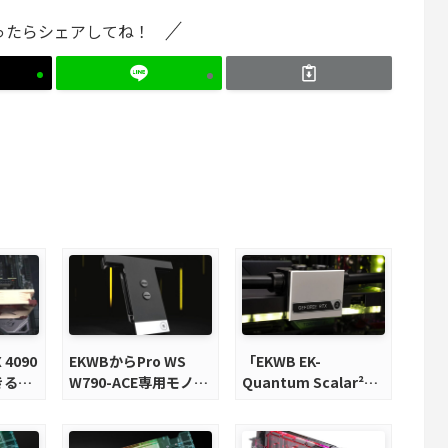
ったらシェアしてね！
 4090
EKWBからPro WS
「EKWB EK-
きるク
W790-ACE専用モノブ
Quantum Scalar²
が発売
ロック型水冷ブロック
SFF Terminal」が発
が発売
売