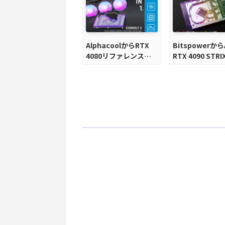
AlphacoolからRTX
Bitspowerから
4080リファレンス対
RTX 4090 STRI
応AIO水冷化キットが
専用フルカバー
発売
ロックが発売