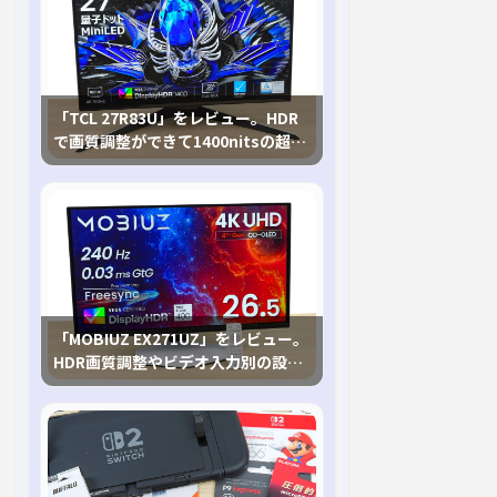
「TCL 27R83U」をレビュー。HDR
で画質調整ができて1400nitsの超高
輝度も発揮！
「MOBIUZ EX271UZ」をレビュー。
HDR画質調整やビデオ入力別の設定
が可能な4K有機ELゲーミングモニタ
を徹底検証