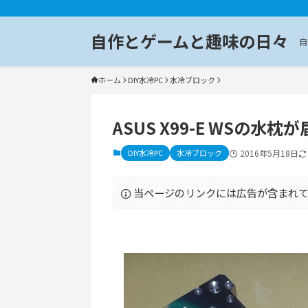
自作とゲームと趣味の日々
自
ホーム
DIY水冷PC
水冷ブロック
ASUS X99-E WSの
DIY水冷PC
水冷ブロック
2016年5月18日
当ページのリンクには広告が含まれて