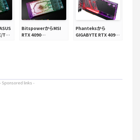
ASUS
BitspowerからMSI
Phanteksから
X/TUF
RTX 4090
GIGABYTE RTX 4090
水冷ブ
TRIO/SUPRIM専用フ
専用フルカバー水冷ブ
ルカバー水冷ブロック
ロックが発売
が発売
- Sponsored links -