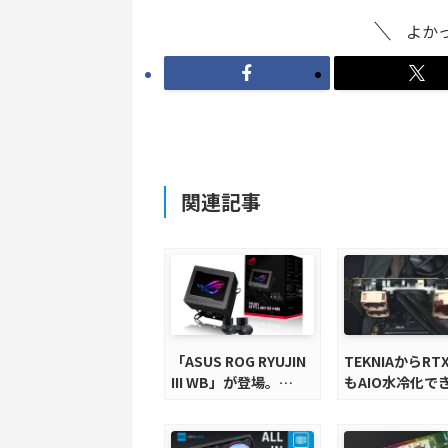
よか
関連記事
「ASUS ROG RYUJIN
TEKNIAからRTX
III WB」が登場。
もAIO水冷化で
ASUS初のDIY水冷向け
ーラーマウンタ
CPUクーラー