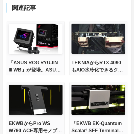
関連記事
「ASUS ROG RYUJIN
TEKNIAからRTX 4090
III WB」が登場。ASUS
もAIO水冷化できるクー
初のDIY水冷向けCPUク
ラーマウンタが発売
ーラー
EKWBからPro WS
「EKWB EK-Quantum
W790-ACE専用モノブロ
Scalar² SFF Terminal」