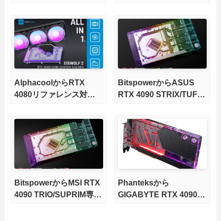
ック型水冷ブロックが発
が発売
売
AlphacoolからRTX
BitspowerからASUS
4080リファレンス対応
RTX 4090 STRIX/TUF専
AIO水冷化キットが発売
用フルカバー水冷ブロッ
クが発売
BitspowerからMSI RTX
Phanteksから
4090 TRIO/SUPRIM専用
GIGABYTE RTX 4090専
フルカバー水冷ブロック
用フルカバー水冷ブロッ
が発売
クが発売