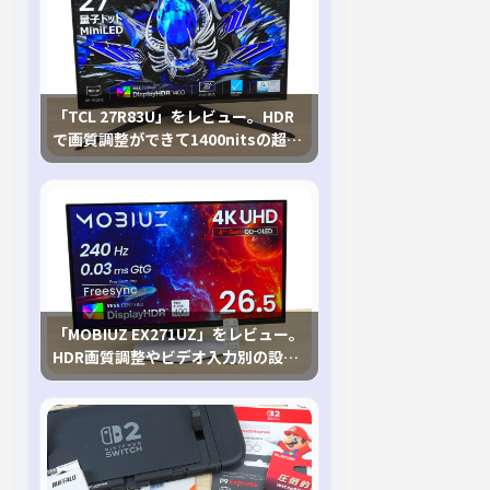
「TCL 27R83U」をレビュー。HDR
で画質調整ができて1400nitsの超高
輝度も発揮！
「MOBIUZ EX271UZ」をレビュー。
HDR画質調整やビデオ入力別の設定
が可能な4K有機ELゲーミングモニタ
を徹底検証