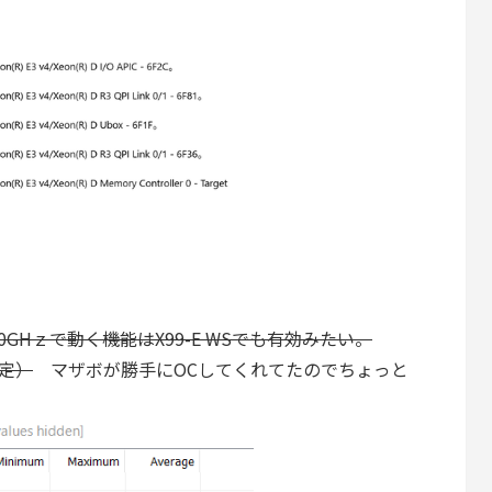
0GHｚで動く機能はX99-E WSでも有効みたい。
設定）
マザボが勝手にOCしてくれてたのでちょっと