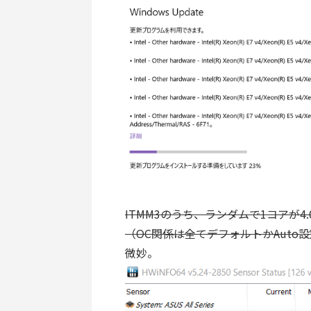
ITMM3のうち、ランダムで1コアが4.
（OC関係は全てデフォルトかAuto
微妙。