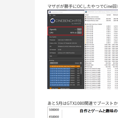
マザボが勝手にOCしたやつでCine
あと5月はGTX1080関連でブースト