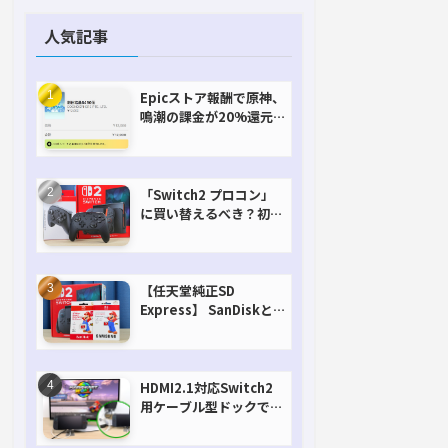
人気記事
Epicストア報酬で原神、
鳴潮の課金が20%還元
で超お得に！【期間延長
決定！】
「Switch2 プロコン」
に買い替えるべき？初代
との違いを比較
【任天堂純正SD
Express】 SanDiskと
Samsungを比較。実は
容量が違うけどオススメ
はどっち！？
HDMI2.1対応Switch2
用ケーブル型ドックで省
スペースを極める。FW
アップデートにも対応可