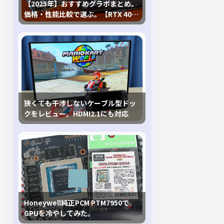
【2025年】おすすめグラボまとめ。
価格・性能比較で選ぶ。【RTX 40,
RX 7000各種に対応】
狭くても干渉しないケーブル型ドッ
クをレビュー。HDMI2.1にも対応
Honeywell純正PCM PTM7950で
GPUを冷やしてみた。