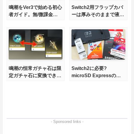
鳴潮をVer3で始める初心
Switch2用フラップカバ
者ガイド。無/微課金で
ーは厚みそのままで液晶
も今から楽しめる？
を完全保護
鳴潮の恒常ガチャ石は限
Switch2に必要?
定ガチャ石に変換でき
microSD Expressの全
る？
て、オススメ製品も解説
- Sponsored links -