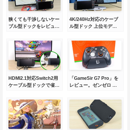
狭くても干渉しないケー
4K/240Hz対応のケーブ
ブル型ドックをレビュ
ル型ドック 上位モデル
ー。HDMI2.1にも対応
をレビュー。Switch 2と
ゲーミングノートPCの
併用にオススメ！
HDMI2.1対応Switch2用
「GameSir G7 Pro」を
ケーブル型ドックで省ス
レビュー。ゼンゼロ コ
ペースを極める。FWア
ラボモデルに一目惚れ
ップデートにも対応可
能！