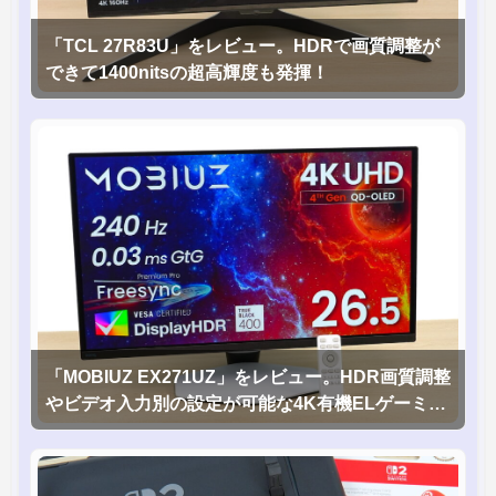
「TCL 27R83U」をレビュー。HDRで画質調整が
できて1400nitsの超高輝度も発揮！
「MOBIUZ EX271UZ」をレビュー。HDR画質調整
やビデオ入力別の設定が可能な4K有機ELゲーミン
グモニタを徹底検証