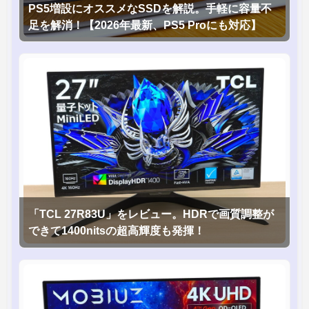
PS5増設にオススメなSSDを解説。手軽に容量不
足を解消！【2026年最新、PS5 Proにも対応】
「TCL 27R83U」をレビュー。HDRで画質調整が
できて1400nitsの超高輝度も発揮！