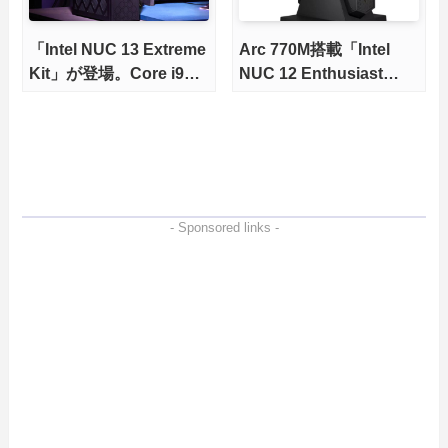
「Intel NUC 13 Extreme
Arc 770M搭載「Intel
Kit」が登場。Core i9
NUC 12 Enthusiast
13900K搭載モデルも
Kit」が発売
- Sponsored links -