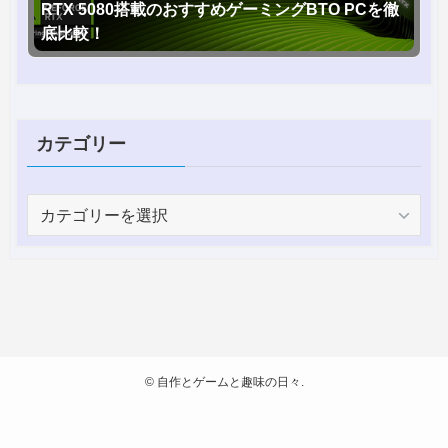
RTX 5080搭載のおすすめゲーミングBTO PCを徹
底比較！
カテゴリー
カ
テ
ゴ
リ
ー
©
自作とゲームと趣味の日々.