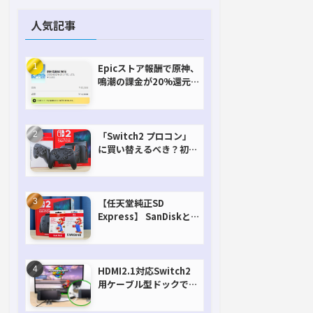
人気記事
Epicストア報酬で原神、
鳴潮の課金が20%還元
で超お得に！【期間延長
決定！】
「Switch2 プロコン」
に買い替えるべき？初代
との違いを比較
【任天堂純正SD
Express】 SanDiskと
Samsungを比較。実は
容量が違うけどオススメ
はどっち！？
HDMI2.1対応Switch2
用ケーブル型ドックで省
スペースを極める。FW
アップデートにも対応可