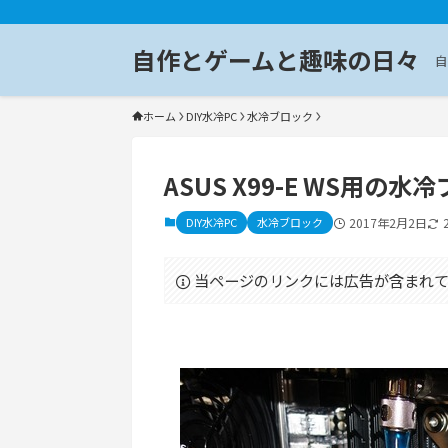
自作とゲームと趣味の日々
自
ホーム
DIY水冷PC
水冷ブロック
ASUS X99-E WS用
DIY水冷PC
水冷ブロック
2017年2月2日
当ページのリンクには広告が含まれて