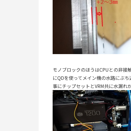
モノブロックのほうはCPUとの非接
にQDを使ってメイン機の水路にぶち
事にチップセットとVRM共に水漏れ