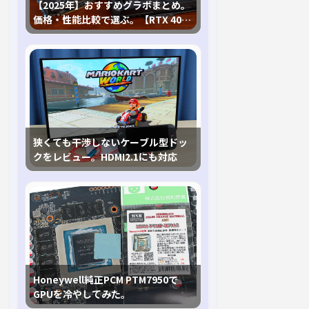
【2025年】おすすめグラボまとめ。
価格・性能比較で選ぶ。【RTX 40,
RX 7000各種に対応】
狭くても干渉しないケーブル型ドッ
クをレビュー。HDMI2.1にも対応
Honeywell純正PCM PTM7950で
GPUを冷やしてみた。