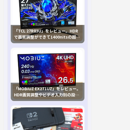
「TCL 27R83U」をレビュー。HDR
で画質調整ができて1400nitsの超高
輝度も発揮！
「MOBIUZ EX271UZ」をレビュー。
HDR画質調整やビデオ入力別の設定
が可能な4K有機ELゲーミングモニタ
を徹底検証