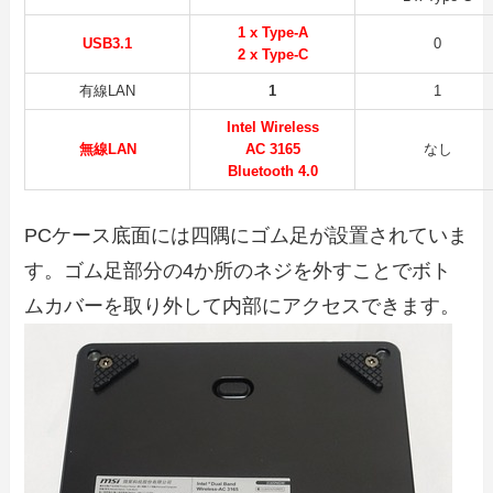
1 x Type-A
USB3.1
0
2 x Type-C
有線LAN
1
1
Intel Wireless
無線LAN
AC 3165
なし
Bluetooth 4.0
PCケース底面には四隅にゴム足が設置されていま
す。ゴム足部分の4か所のネジを外すことでボト
ムカバーを取り外して内部にアクセスできます。