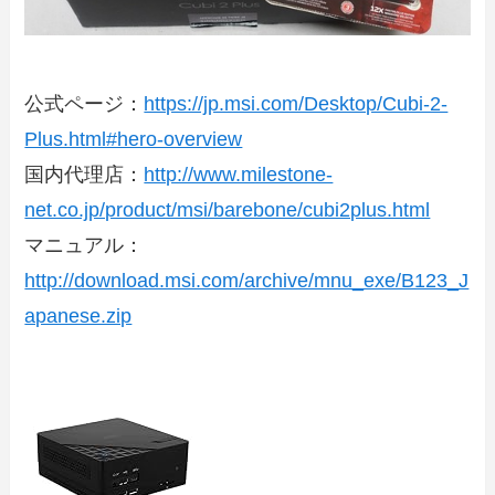
公式ページ：
https://jp.msi.com/Desktop/Cubi-2-
Plus.html#hero-overview
国内代理店：
http://www.milestone-
net.co.jp/product/msi/barebone/cubi2plus.html
マニュアル：
http://download.msi.com/archive/mnu_exe/B123_J
apanese.zip