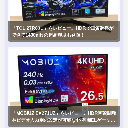
「TCL 27R83U」をレビュー。HDRで画質調整が
できて1400nitsの超高輝度も発揮！
「MOBIUZ EX271UZ」をレビュー。HDR画質調整
やビデオ入力別の設定が可能な4K有機ELゲーミン
グモニタを徹底検証