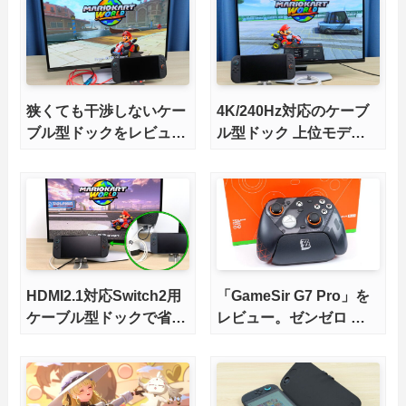
狭くても干渉しないケー
4K/240Hz対応のケーブ
ブル型ドックをレビュ
ル型ドック 上位モデル
ー。HDMI2.1にも対応
をレビュー。Switch 2と
ゲーミングノートPCの
併用にオススメ！
HDMI2.1対応Switch2用
「GameSir G7 Pro」を
ケーブル型ドックで省ス
レビュー。ゼンゼロ コ
ペースを極める。FWア
ラボモデルに一目惚れ
ップデートにも対応可
能！