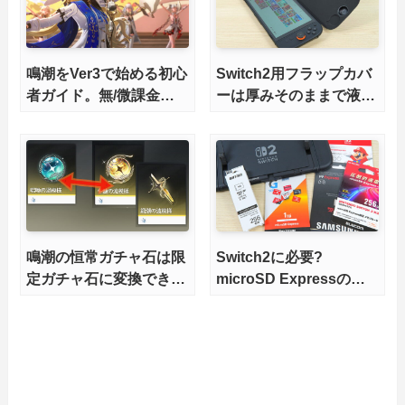
鳴潮をVer3で始める初心
Switch2用フラップカバ
者ガイド。無/微課金で
ーは厚みそのままで液晶
も今から楽しめる？
を完全保護
鳴潮の恒常ガチャ石は限
Switch2に必要?
定ガチャ石に変換でき
microSD Expressの全
る？
て、オススメ製品も解説