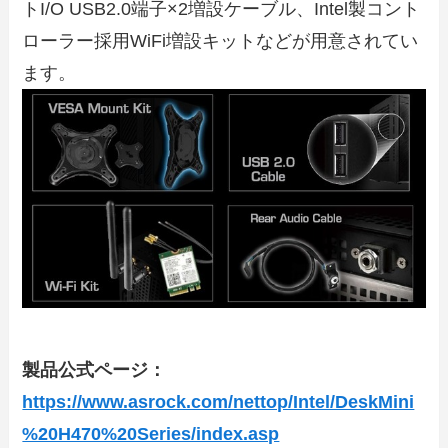
トI/O USB2.0端子×2増設ケーブル、Intel製コント
ローラー採用WiFi増設キットなどが用意されてい
ます。
製品公式ページ：
https://www.asrock.com/nettop/Intel/DeskMini
%20H470%20Series/index.asp