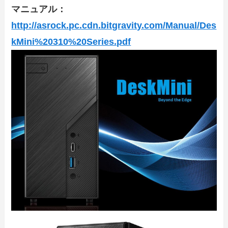
マニュアル：
http://asrock.pc.cdn.bitgravity.com/Manual/Des
kMini%20310%20Series.pdf