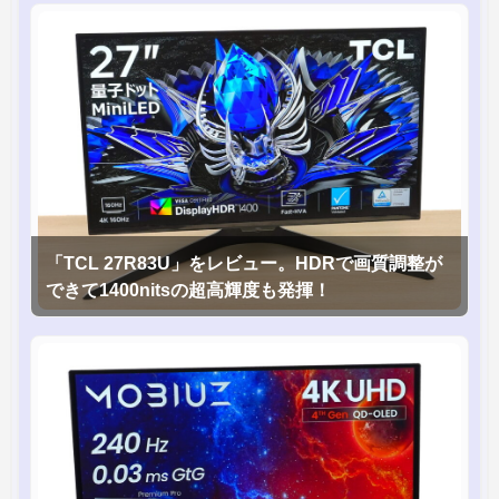
「TCL 27R83U」をレビュー。HDRで画質調整が
できて1400nitsの超高輝度も発揮！