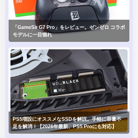
「GameSir G7 Pro」をレビュー。ゼンゼロ コラボ
モデルに一目惚れ
PS5増設にオススメなSSDを解説。手軽に容量不
足を解消！【2026年最新、PS5 Proにも対応】