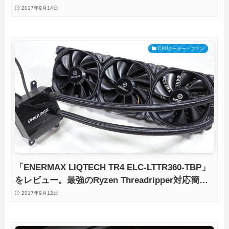
CPUクーラーのスタンダードモデルを試す
2017年9月14日
CPUクーラー・ファン
「ENERMAX LIQTECH TR4 ELC-LTTR360-TBP」
をレビュー。最強のRyzen Threadripper対応簡易
水冷CPUクーラーを徹底検証
2017年9月12日