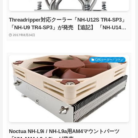
Threadripper対応クーラー「NH-U12S TR4-SP3」
「NH-U9 TR4-SP3」が発売 【追記】 「NH-U14S
TR4-SP3」も販売開始
2017年8月24日
CPUクーラー・ファン
Noctua NH-L9i / NH-L9a用AM4マウントパーツ