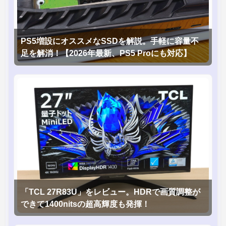
PS5増設にオススメなSSDを解説。手軽に容量不
足を解消！【2026年最新、PS5 Proにも対応】
「TCL 27R83U」をレビュー。HDRで画質調整が
できて1400nitsの超高輝度も発揮！