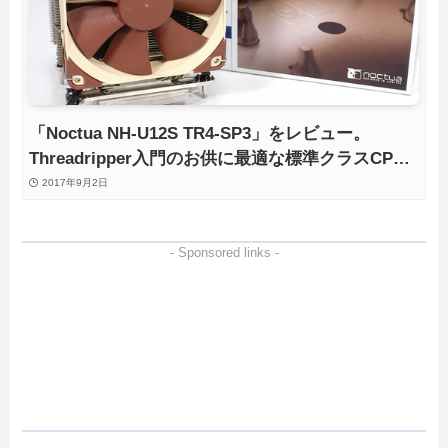
「Noctua NH-U12S TR4-SP3」をレビュー。
Threadripper入門のお供に最適な標準クラスCPU
クーラー
2017年9月2日
- Sponsored links -