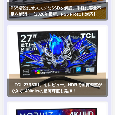
PS5増設にオススメなSSDを解説。手軽に容量不
足を解消！【2026年最新、PS5 Proにも対応】
「TCL 27R83U」をレビュー。HDRで画質調整が
できて1400nitsの超高輝度も発揮！