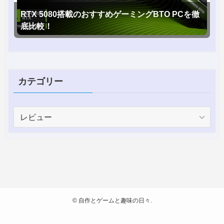
RTX 5080搭載のおすすめゲーミングBTO PCを徹
底比較！
カテゴリー
カ
テ
ゴ
リ
ー
©
自作とゲームと趣味の日々.