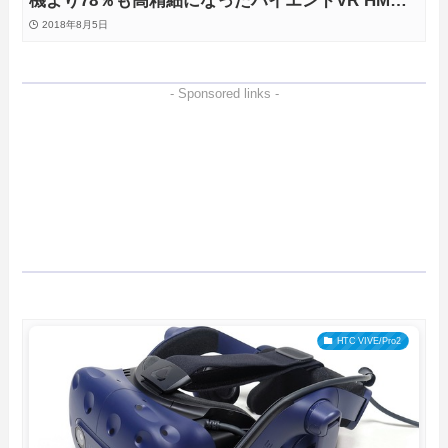
機より78％も高精細になったハイエンドVR HMD
の画質や装着感を徹底検証
2018年8月5日
- Sponsored links -
HTC VIVE/Pro2