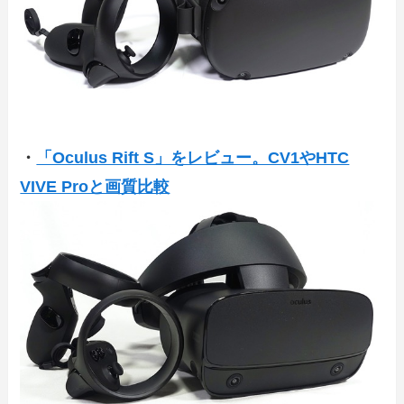
・
「Oculus Rift S」をレビュー。CV1やHTC
VIVE Proと画質比較