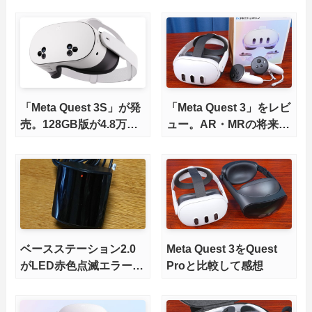
「Meta Quest 3S」が発
「Meta Quest 3」をレビ
売。128GB版が4.8万円
ュー。AR・MRの将来性
から
を体験できるが、後継と
いうよりQuest 2の上位
モデルな価格
ベースステーション2.0
Meta Quest 3をQuest
がLED赤色点滅エラーで
Proと比較して感想
有償交換した話