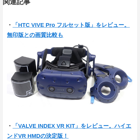
関連記事
・
「HTC VIVE Pro フルセット版」をレビュー。
無印版との画質比較も
・
「VALVE INDEX VR KIT」をレビュー。ハイエ
ンドVR HMDの決定版！