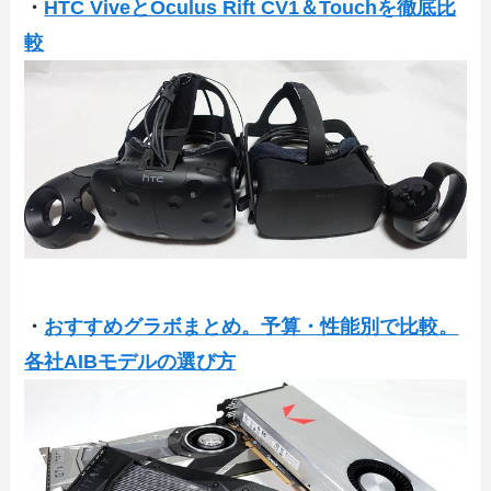
・
HTC ViveとOculus Rift CV1＆Touchを徹底比
較
・
おすすめグラボまとめ。予算・性能別で比較。
各社AIBモデルの選び方