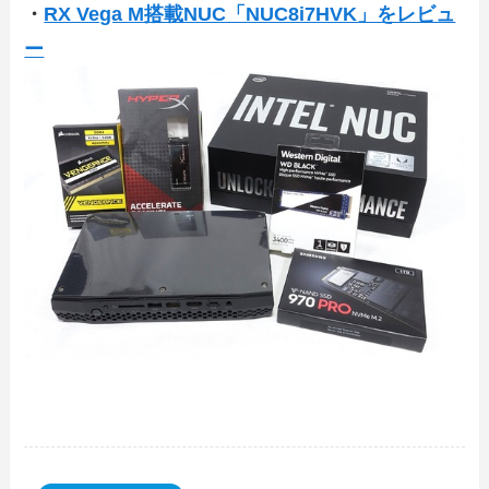
・
RX Vega M搭載NUC「NUC8i7HVK」をレビュ
ー