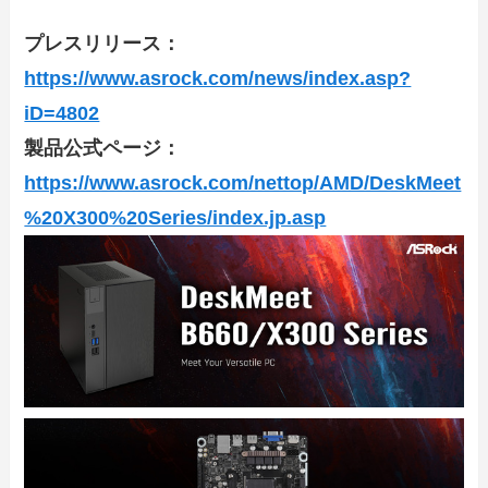
プレスリリース：
https://www.asrock.com/news/index.asp?
iD=4802
製品公式ページ：
https://www.asrock.com/nettop/AMD/DeskMeet
%20X300%20Series/index.jp.asp