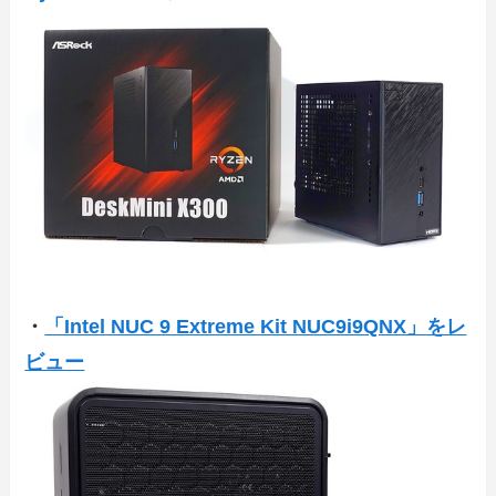
・
「Intel NUC 9 Extreme Kit NUC9i9QNX」をレ
ビュー