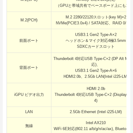
（GPUと帯域共有でベースボード上にも1基
M.2 2280/22120スロット(key M)×2
M.2(PCH)
NVMe(PCIE3.0x4) / SATA対応、RAID 0/1
USB3.1 Gen2 Type-A×2
前面ポート
ヘッドホン＆マイク対応4極3.5mm
SDXCカードスロット
Thunderbolt 4対応USB Type-C×2 (DP Alt Mo
応)、
背面ポート
USB3.1 Gen2 Type-A×6
HDMI2.0b、2.5Gb LAN(Intel i225-LM)
HDMI 2.0b
iGPU ビデオ出力
Thunderbolt 4対応USB Type-C×2 (DisplayPor
4)
LAN
2.5Gb Ethernet (Intel i225-LM)
Intel AX210
無線
WiFi 6E対応(802.11 a/b/g/n/ac/ax), Bluetooth 