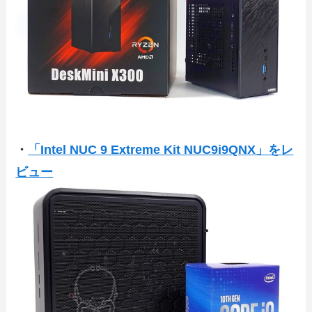
・
「Intel NUC 9 Extreme Kit NUC9i9QNX」をレ
ビュー