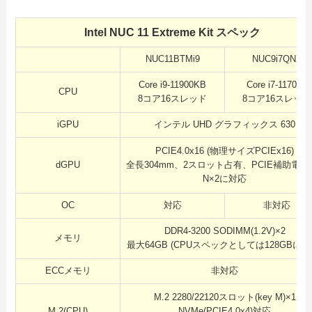
Intel NUC 11 Extreme Kit スペック
NUC11BTMi9
NUC9i7QNX
Core i9-11900KB
Core i7-11700B
CPU
8コア16スレッド
8コア16スレッド
iGPU
インテル UHD グラフィックス 630
PCIE4.0x16 (物理サイズPCIEx16)
dGPU
全長304mm、2スロット占有、PCIE補助電源8
N×2に対応
OC
対応
非対応
DDR4-3200 SODIMM(1.2V)×2
メモリ
最大64GB (CPUスペックとしては128GBに対
ECCメモリ
非対応
M.2 2280/22120スロット(key M)×1
M.2(CPU)
NVMe(PCIE4.0x4)対応