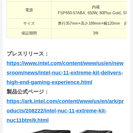
内蔵
電源
FSP650-57ABA, 650W, 80Plus Gold, SFX-
サイズ
奥行357mm×高さ189mm×幅120mm (8.0L
保証期間
3年
プレスリリース：
https://www.intel.com/content/www/us/en/new
sroom/news/intel-nuc-11-extreme-kit-delivers-
high-end-gaming-experience.html
製品公式ページ：
https://ark.intel.com/content/www/us/en/ark/pr
oducts/208222/intel-nuc-11-extreme-kit-
nuc11btmi9.html