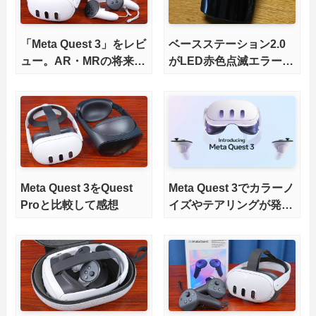
「Meta Quest 3」をレビ
ベースステーション2.0
ュー。AR・MRの将来性
がLED赤色点滅エラーで
を体験できるが、後継と
有償交換した話
いうよりQuest 2の上位
モデルな価格
Meta Quest 3をQuest
Meta Quest 3でカラーノ
Proと比較して感想
イズやテアリングが発生
する不具合。国内通販や
Meta公式に返品する手
順