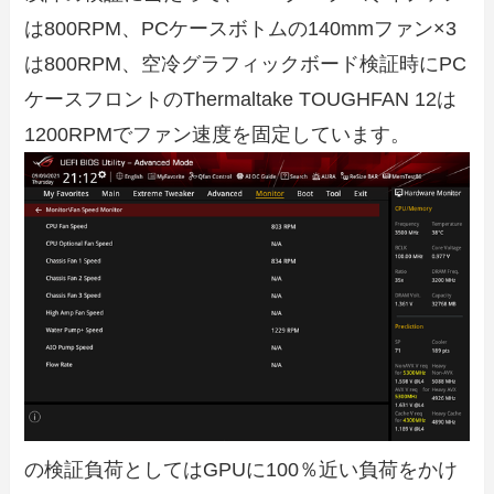
は800RPM、PCケースボトムの140mmファン×3
は800RPM、空冷グラフィックボード検証時にPC
ケースフロントのThermaltake TOUGHFAN 12は
1200RPMでファン速度を固定しています。
の検証負荷としてはGPUに100％近い負荷をかけ