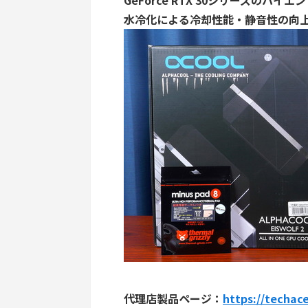
GeForce RTX 30シリーズのハイエ
水冷化による冷却性能・静音性の向
代理店製品ページ：
https://techac