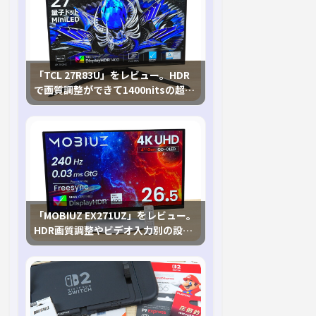
「TCL 27R83U」をレビュー。HDR
で画質調整ができて1400nitsの超高
輝度も発揮！
「MOBIUZ EX271UZ」をレビュー。
HDR画質調整やビデオ入力別の設定
が可能な4K有機ELゲーミングモニタ
を徹底検証