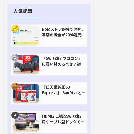
人気記事
Epicストア報酬で原神、
鳴潮の課金が20%還元
で超お得に！【期間延長
決定！】
「Switch2 プロコン」
に買い替えるべき？初代
との違いを比較
【任天堂純正SD
Express】 SanDiskと
Samsungを比較。実は
容量が違うけどオススメ
はどっち！？
HDMI2.1対応Switch2
用ケーブル型ドックで省
スペースを極める。FW
アップデートにも対応可