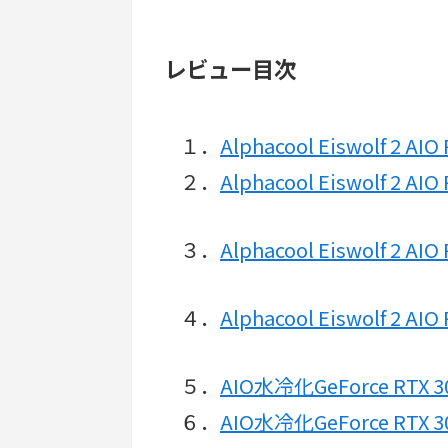
レビュー目次
１．
Alphacool Eiswolf 2 
２．
Alphacool Eiswolf 2
３．
Alphacool Eiswolf 
４．
Alphacool Eiswolf 2 
５．
AIO水冷化GeForce R
６．
AIO水冷化GeForce R