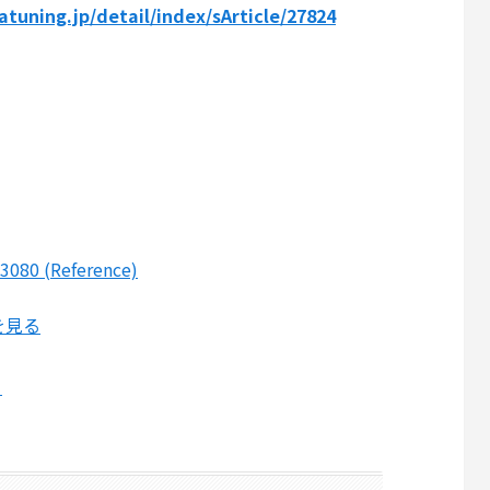
tuning.jp/detail/index/sArticle/27824
/3080 (Reference)
を見る
る