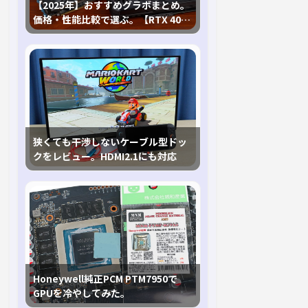
【2025年】おすすめグラボまとめ。
価格・性能比較で選ぶ。【RTX 40,
RX 7000各種に対応】
狭くても干渉しないケーブル型ドッ
クをレビュー。HDMI2.1にも対応
Honeywell純正PCM PTM7950で
GPUを冷やしてみた。