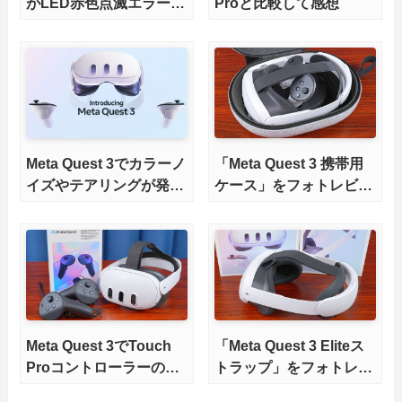
がLED赤色点滅エラーで
Proと比較して感想
有償交換した話
Meta Quest 3でカラーノ
「Meta Quest 3 携帯用
イズやテアリングが発生
ケース」をフォトレビュ
する不具合。国内通販や
ー。薬品臭なしで安心・
Meta公式に返品する手
快適なキャリングケース
順
Meta Quest 3でTouch
「Meta Quest 3 Eliteス
Proコントローラーのト
トラップ」をフォトレビ
ラッキングを比較してみ
ュー