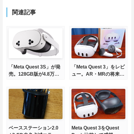
関連記事
「Meta Quest 3S」が発
「Meta Quest 3」をレビ
売。128GB版が4.8万円
ュー。AR・MRの将来性
から
を体験できるが、後継と
いうよりQuest 2の上位
モデルな価格
ベースステーション2.0
Meta Quest 3をQuest