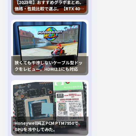
【2025年】おすすめグラボまとめ。
価格・性能比較で選ぶ。【RTX 40,
RX 7000各種に対応】
狭くても干渉しないケーブル型ドッ
クをレビュー。HDMI2.1にも対応
Honeywell純正PCM PTM7950で
GPUを冷やしてみた。