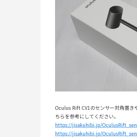
Oculus Rift CV1のセンサー
ちらを参考にしてください。
https://jisakuhibi.jp/OculusRift_se
https://jisakuhibi.jp/OculusRift_se