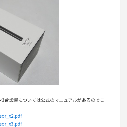
対角置きや3台設置については公式のマニュアルがあるのでこ
nsor_x2.pdf
nsor_x3.pdf