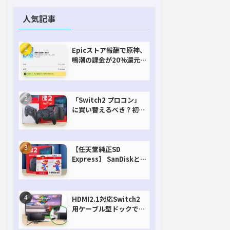
人気記事
Epicストア報酬で原神、
鳴潮の課金が20%還元
で超お得に！【期間延長
決定！】
「Switch2 プロコン」
に買い替えるべき？初代
との違いを比較
【任天堂純正SD
Express】 SanDiskと
Samsungを比較。実は
容量が違うけどオススメ
はどっち！？
HDMI2.1対応Switch2
用ケーブル型ドックで省
スペースを極める。FW
アップデートにも対応可