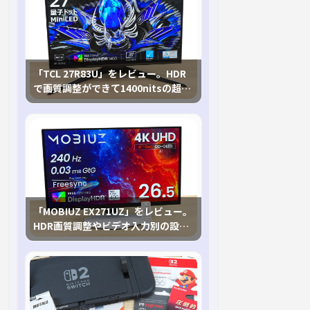
「TCL 27R83U」をレビュー。HDR
で画質調整ができて1400nitsの超高
輝度も発揮！
「MOBIUZ EX271UZ」をレビュー。
HDR画質調整やビデオ入力別の設定
が可能な4K有機ELゲーミングモニタ
を徹底検証