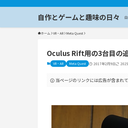
自作とゲームと趣味の日々
自
ホーム
VR・AR
Meta Quest
Oculus Rift用の3
VR・AR
Meta Quest
2017年2月9日
202
当ページのリンクには広告が含まれて