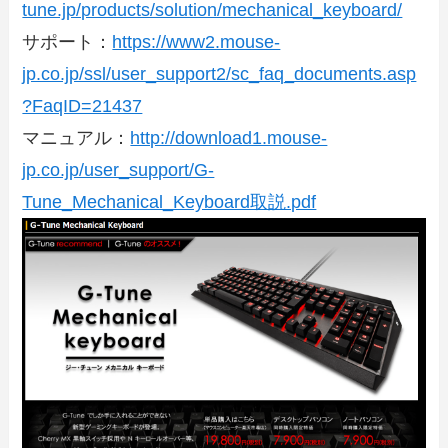
tune.jp/products/solution/mechanical_keyboard/
サポート：
https://www2.mouse-
jp.co.jp/ssl/user_support2/sc_faq_documents.asp
?FaqID=21437
マニュアル：
http://download1.mouse-
jp.co.jp/user_support/G-
Tune_Mechanical_Keyboard取説.pdf