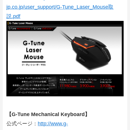
jp.co.jp/user_support/G-Tune_Laser_Mouse取
説.pdf
【G-Tune Mechanical Keyboard】
公式ページ：
http://www.g-