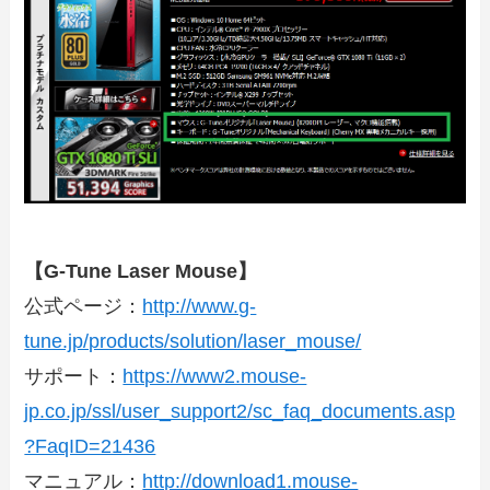
【G-Tune Laser Mouse】
公式ページ：
http://www.g-
tune.jp/products/solution/laser_mouse/
サポート：
https://www2.mouse-
jp.co.jp/ssl/user_support2/sc_faq_documents.asp
?FaqID=21436
マニュアル：
http://download1.mouse-