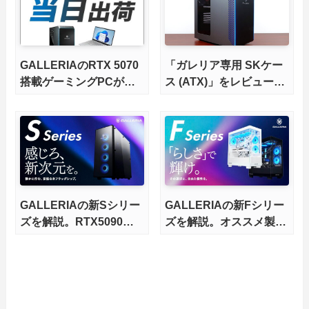
GALLERIAのRTX 5070
「ガレリア専用 SKケー
搭載ゲーミングPCが即
ス (ATX)」をレビュー。
日出荷に
まだまだ現役、自作PC
的アップグレードの素体
にもなるBTO筐体を完全
解説
GALLERIAの新Sシリー
GALLERIAの新Fシリー
ズを解説。RTX5090や
ズを解説。オススメ製品
Threadripperに対応する
3選も
フラッグシップ