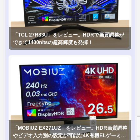
「TCL 27R83U」をレビュー。HDRで画質調整が
できて1400nitsの超高輝度も発揮！
「MOBIUZ EX271UZ」をレビュー。HDR画質調整
やビデオ入力別の設定が可能な4K有機ELゲーミン