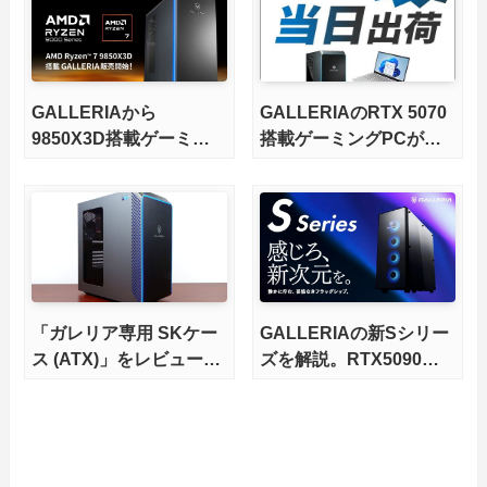
GALLERIAから
GALLERIAのRTX 5070
9850X3D搭載ゲーミン
搭載ゲーミングPCが即
グPCが発売
日出荷に
「ガレリア専用 SKケー
GALLERIAの新Sシリー
ス (ATX)」をレビュー。
ズを解説。RTX5090や
まだまだ現役、自作PC
Threadripperに対応する
的アップグレードの素体
フラッグシップ
にもなるBTO筐体を完全
解説