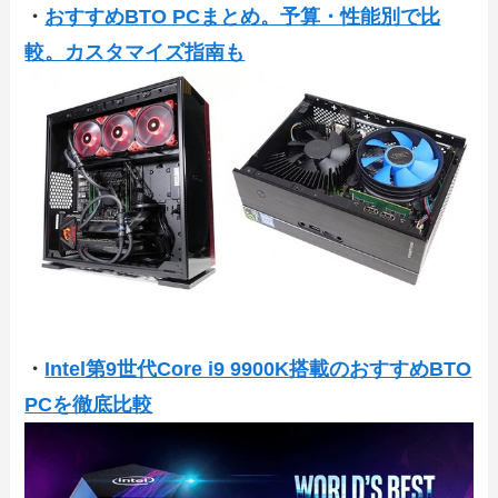
・
おすすめBTO PCまとめ。予算・性能別で比
較。カスタマイズ指南も
・
Intel第9世代Core i9 9900K搭載のおすすめBTO
PCを徹底比較