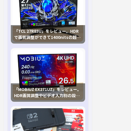
「TCL 27R83U」をレビュー。HDR
で画質調整ができて1400nitsの超高
輝度も発揮！
「MOBIUZ EX271UZ」をレビュー。
HDR画質調整やビデオ入力別の設定
が可能な4K有機ELゲーミングモニタ
を徹底検証