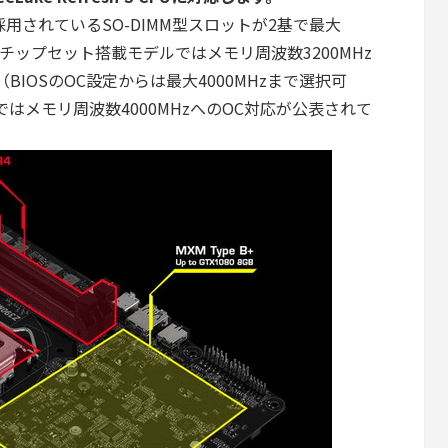
用されているSO-DIMM型スロットが2基で最大
0チップセット搭載モデルではメモリ周波数3200MHz
IOSのOC設定からは最大4000MHzまで選択可
ではメモリ周波数4000MHzへのOC対応が公表されて