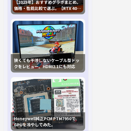
【2025年】おすすめグラボまとめ。
価格・性能比較で選ぶ。【RTX 40,
RX 7000各種に対応】
狭くても干渉しないケーブル型ドッ
クをレビュー。HDMI2.1にも対応
Honeywell純正PCM PTM7950で
GPUを冷やしてみた。