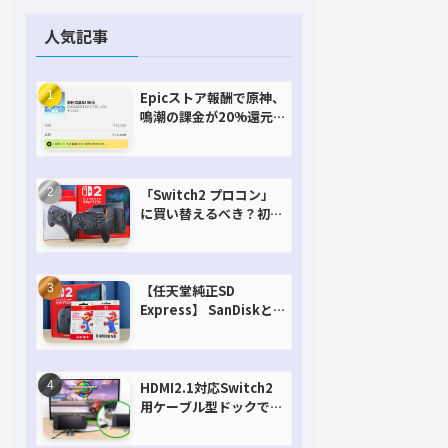
人気記事
Epicストア報酬で原神、
鳴潮の課金が20%還元
で超お得に！【期間延長
決定！】
「Switch2 プロコン」
に買い替えるべき？初代
との違いを比較
【任天堂純正SD
Express】 SanDiskと
Samsungを比較。実は
容量が違うけどオススメ
はどっち！？
HDMI2.1対応Switch2
用ケーブル型ドックで省
スペースを極める。FW
アップデートにも対応可