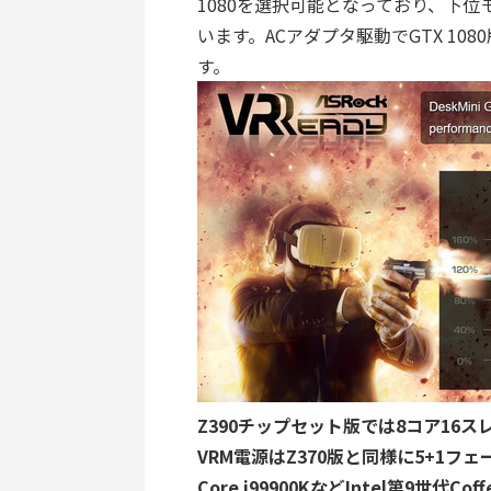
1080を選択可能となっており、下位モデ
います。ACアダプタ駆動でGTX 108
す。
Z390チップセット版では8コア16スレ
VRM電源はZ370版と同様に5+1フ
Core i99900KなどIntel第9世代Cof