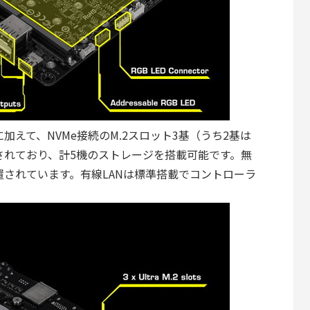
に加えて、NVMe接続のM.2スロット3基（うち2基は
搭載されており、計5機のストレージを搭載可能です。無
も設置されています。有線LANは標準搭載でコントローラ