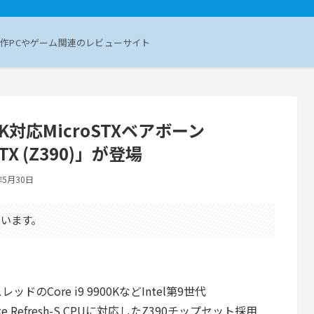
作PCやゲーム関連のレビューサイト
900K対応MicroSTXベアボーン
GTX (Z390)」が登場
年5月30日
います。
レッドのCore i9 9900KなどIntel第9世代
Lake Refresh-S CPUに対応したZ390チップセット採用