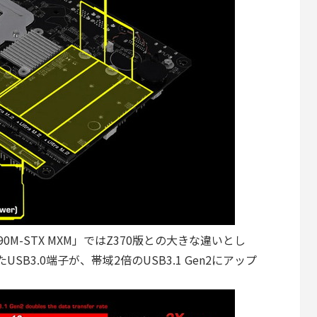
0M-STX MXM」ではZ370版との大きな違いとし
SB3.0端子が、帯域2倍のUSB3.1 Gen2にアップ