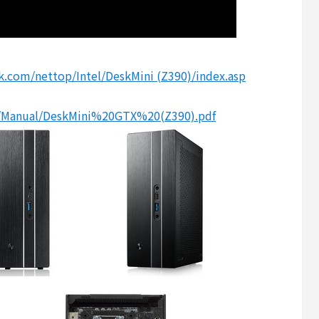
k.com/nettop/Intel/DeskMini (Z390)/index.asp
com/Manual/DeskMini%20GTX%20(Z390).pdf