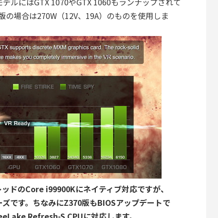
ルにはGTX 1070やGTX 1060もランナップされて
0版の場合は270W（12V、19A）のものを使用しま
ッドのCore i99900Kにネイティブ対応ですが、
ェーズです。ちなみにZ370版もBIOSアップデートで
feeLake Refresh-S CPUに対応します。