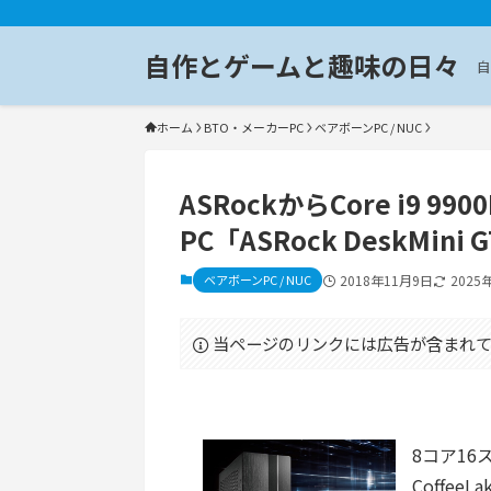
自作とゲームと趣味の日々
自
ホーム
BTO・メーカーPC
ベアボーンPC / NUC
ASRockからCore i9 9
PC「ASRock DeskMini 
ベアボーンPC / NUC
2018年11月9日
2025
当ページのリンクには広告が含まれて
8コア16ス
Coffee