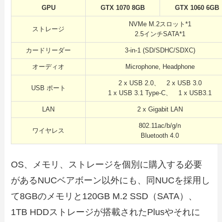
GPU
GTX 1070 8GB
GTX 1060 6GB
NVMe M.2スロット*1
ストレージ
2.5インチSATA*1
カードリーダー
3-in-1 (SD/SDHC/SDXC)
オーディオ
Microphone, Headphone
2 x USB 2.0、 2 x USB 3.0
USB ポート
1 x USB 3.1 Type-C、 1 x USB3.1
LAN
2 x Gigabit LAN
802.11ac/b/g/n
ワイヤレス
Bluetooth 4.0
OS、メモリ、ストレージを個別に購入する必要
があるNUCベアボーン以外にも、同NUCを採用し
て8GBのメモリと120GB M.2 SSD（SATA）、
1TB HDDストレージが搭載されたPlusやそれに