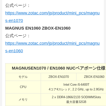
公式ページ：
https://www.zotac.com/jp/product/mini_pcs/magnu
s-en1070
MAGNUS EN1060 ZBOX-EN1060
公式ページ：
https://www.zotac.com/jp/product/mini_pcs/magnu
s-en1060
MAGNUSEN1070 / EN1060 NUCベアボーン仕様
モデル
ZBOX-EN1070
ZBOX-EN1060
Intel Core i5-6400T
CPU
4コア4スレッド, 2.2 GHz, up to 2.8GHz
2 x DDR4-1866/2133 SODIMMSlots
メモリ
最大容量32GB