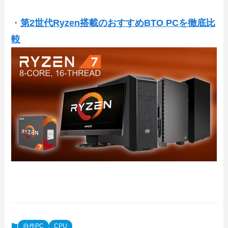
・
第2世代Ryzen搭載のおすすめBTO PCを徹底比
較
自作PC
CPU