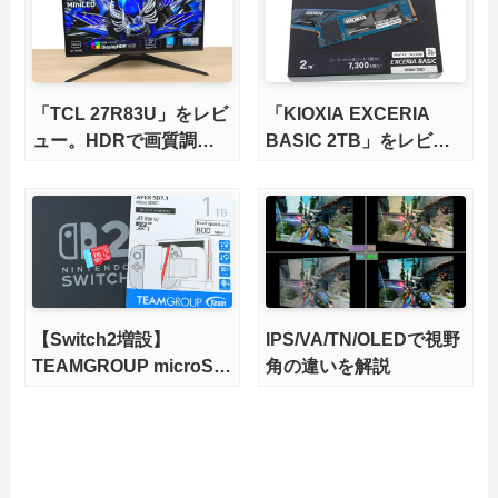
底検証
「TCL 27R83U」をレビ
「KIOXIA EXCERIA
ュー。HDRで画質調整
BASIC 2TB」をレビュ
ができて1400nitsの超高
ー。QLC型BiCS8で省電
輝度も発揮！
力、高性能、高コスパを
実現！
【Switch2増設】
IPS/VA/TN/OLEDで視野
TEAMGROUP microSD
角の違いを解説
Express 1TBをレビュ
ー。Vlogクリエイターに
も強いメモリーカードを
徹底検証