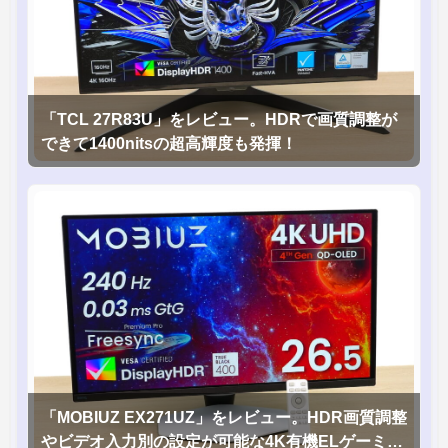
「TCL 27R83U」をレビュー。HDRで画質調整が
できて1400nitsの超高輝度も発揮！
「MOBIUZ EX271UZ」をレビュー。HDR画質調整
やビデオ入力別の設定が可能な4K有機ELゲーミン