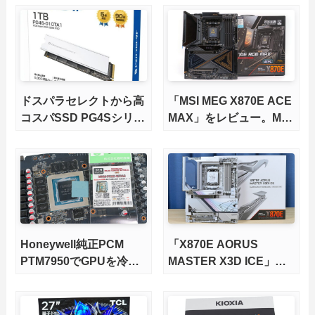
ドスパラセレクトから高
「MSI MEG X870E ACE
コスパSSD PG4Sシリー
MAX」をレビュー。M.2
ズが発売
スロット5基搭載の完全
版X870Eマザーボードを
徹底検証
Honeywell純正PCM
「X870E AORUS
PTM7950でGPUを冷や
MASTER X3D ICE」を
してみた。
レビュー。9000X3Dを
さらに高速にする完全版
X870Eマザーボードを徹