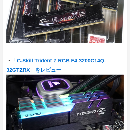
・
「G.Skill Trident Z RGB F4-3200C14Q-
32GTZRX」をレビュー