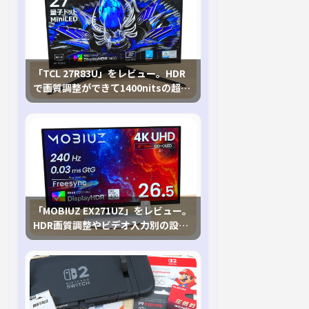
「TCL 27R83U」をレビュー。HDR
で画質調整ができて1400nitsの超高
輝度も発揮！
「MOBIUZ EX271UZ」をレビュー。
HDR画質調整やビデオ入力別の設定
が可能な4K有機ELゲーミングモニタ
を徹底検証