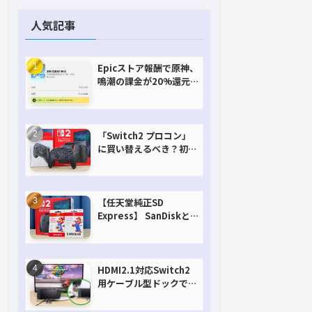
人気記事
Epicストア報酬で原神、
鳴潮の課金が20%還元
で超お得に！【期間延長
決定！】
「Switch2 プロコン」
に買い替えるべき？初代
との違いを比較
【任天堂純正SD
Express】 SanDiskと
Samsungを比較。実は
容量が違うけどオススメ
はどっち！？
HDMI2.1対応Switch2
用ケーブル型ドックで省
スペースを極める。FW
アップデートにも対応可