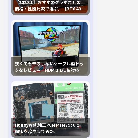
【2025年】おすすめグラボまとめ。
価格・性能比較で選ぶ。【RTX 40,
RX 7000各種に対応】
狭くても干渉しないケーブル型ドッ
クをレビュー。HDMI2.1にも対応
Honeywell純正PCM PTM7950で
GPUを冷やしてみた。