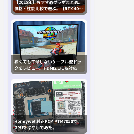
【2025年】おすすめグラボまとめ。
価格・性能比較で選ぶ。【RTX 40,
RX 7000各種に対応】
狭くても干渉しないケーブル型ドッ
クをレビュー。HDMI2.1にも対応
Honeywell純正PCM PTM7950で
GPUを冷やしてみた。