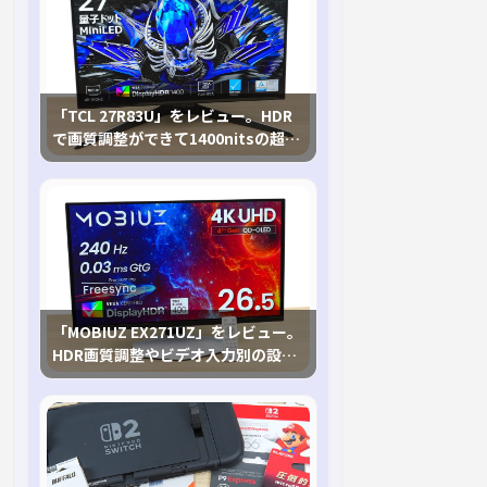
「TCL 27R83U」をレビュー。HDR
で画質調整ができて1400nitsの超高
輝度も発揮！
「MOBIUZ EX271UZ」をレビュー。
HDR画質調整やビデオ入力別の設定
が可能な4K有機ELゲーミングモニタ
を徹底検証