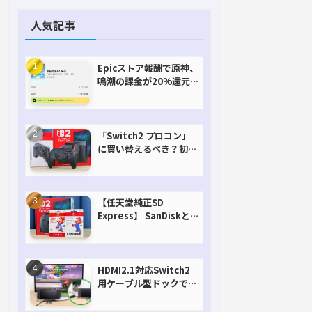
人気記事
Epicストア報酬で原神、
鳴潮の課金が20%還元
で超お得に！【期間延長
決定！】
「Switch2 プロコン」
に買い替えるべき？初代
との違いを比較
【任天堂純正SD
Express】 SanDiskと
Samsungを比較。実は
容量が違うけどオススメ
はどっち！？
HDMI2.1対応Switch2
用ケーブル型ドックで省
スペースを極める。FW
アップデートにも対応可