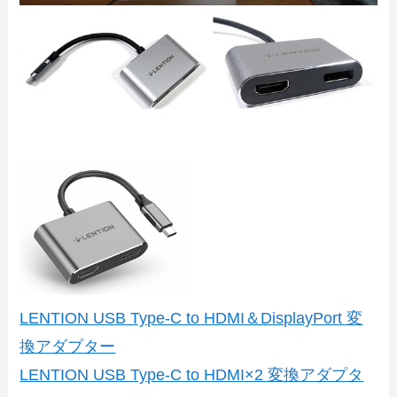
LENTION USB Type-C to HDMI＆DisplayPort 変
換アダプター
LENTION USB Type-C to HDMI×2 変換アダプタ