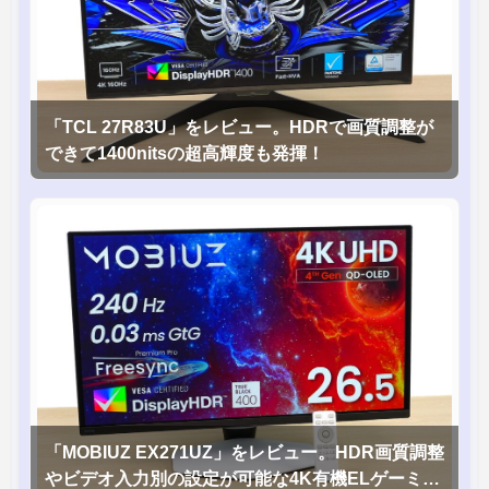
「TCL 27R83U」をレビュー。HDRで画質調整が
できて1400nitsの超高輝度も発揮！
「MOBIUZ EX271UZ」をレビュー。HDR画質調整
やビデオ入力別の設定が可能な4K有機ELゲーミン