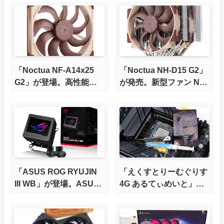
「Noctua NF-A14x25
「Noctua NH-D15 G2」
G2」が登場。高性能フ
が発売。新型ファン NF-
ァンの140mmモデル
A14x25r G2 PWMも
「ASUS ROG RYUJIN
「えくすとりーむぐりす
III WB」が登場。ASUS
4G あるてぃめいと」を
初のDIY水冷向けCPUク
レビュー。劇的に冷える
ーラー
のは本当なのか徹底検
証！