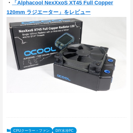
・
「Alphacool NexXxoS XT45 Full Copper
120mm ラジエーター」をレビュー
CPUクーラー・ファン
DIY水冷PC