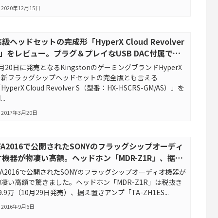
2020年12月15日
級ヘッドセットの完成形「HyperX Cloud Revolver
S」をレビュー。プラグ＆プレイなUSB DAC付属でサ
ラウンド環境を簡単に構築可能
月20日に発売となるKingstonのゲーミングブランドHyperX
の新フラッグシップヘッドセットの完全版とも言える
HyperX Cloud Revolver S（型番：HX-HSCRS-GM/AS）」を
..
2017年3月20日
IFA2016で公開されたSONYのフラッグシップオーディ
オ機器が物凄い高額。ヘッドホン「MDR-Z1R」、据え
置きアンプ「TA-ZH1ES」、ウォークマン「NW-
FA2016で公開されたSONYのフラッグシップオーディオ機器が
WM1Z」
物凄い高額で驚きました。ヘッドホン「MDR-Z1R」は税抜き
9.9万（10月29日発売）、据え置きアンプ「TA-ZH1ES...
2016年9月6日