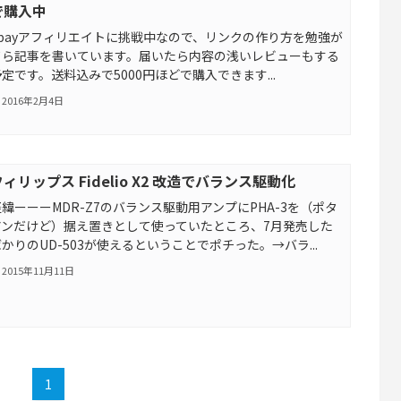
で購入中
ebayアフィリエイトに挑戦中なので、リンクの作り方を勉強が
てら記事を書いています。届いたら内容の浅いレビューもする
定です。送料込みで5000円ほどで購入できます...
2016年2月4日
フィリップス Fidelio X2 改造でバランス駆動化
緯ーーーMDR-Z7のバランス駆動用アンプにPHA-3を（ポタ
アンだけど）据え置きとして使っていたところ、7月発売した
かりのUD-503が使えるということでポチった。→バラ...
2015年11月11日
1