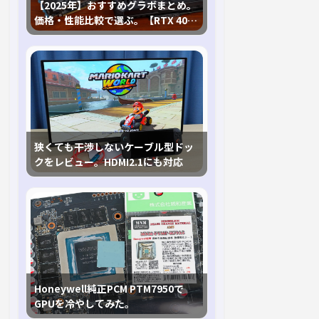
【2025年】おすすめグラボまとめ。
価格・性能比較で選ぶ。【RTX 40,
RX 7000各種に対応】
狭くても干渉しないケーブル型ドッ
クをレビュー。HDMI2.1にも対応
Honeywell純正PCM PTM7950で
GPUを冷やしてみた。