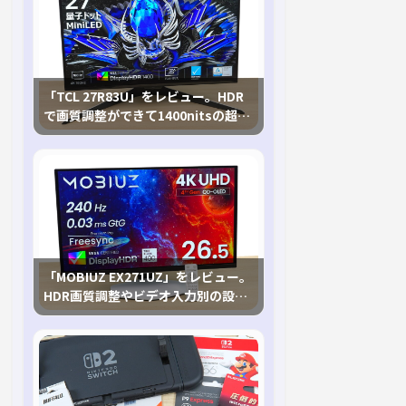
「TCL 27R83U」をレビュー。HDR
で画質調整ができて1400nitsの超高
輝度も発揮！
「MOBIUZ EX271UZ」をレビュー。
HDR画質調整やビデオ入力別の設定
が可能な4K有機ELゲーミングモニタ
を徹底検証