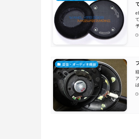
予
音楽・オーディオ機器
経
ば