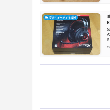
音楽・オーディオ機器
R
5
の
R