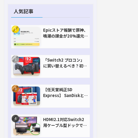
人気記事
Epicストア報酬で原神、
鳴潮の課金が20%還元
で超お得に！【期間延長
決定！】
「Switch2 プロコン」
に買い替えるべき？初代
との違いを比較
【任天堂純正SD
Express】 SanDiskと
Samsungを比較。実は
容量が違うけどオススメ
はどっち！？
HDMI2.1対応Switch2
用ケーブル型ドックで省
スペースを極める。FW
アップデートにも対応可