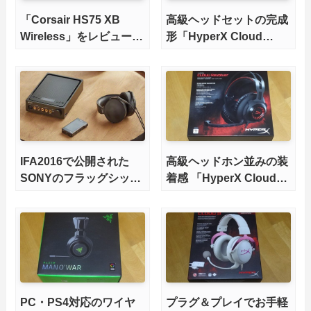
「Corsair HS75 XB
高級ヘッドセットの完成
Wireless」をレビュー。
形「HyperX Cloud
Xbox完全互換でDolby
Revolver S」をレビュ
Atmos for Headphones
ー。プラグ＆プレイな
も使えるゲーミングヘッ
USB DAC付属でサラウ
ドセット！
ンド環境を簡単に構築可
能
IFA2016で公開された
高級ヘッドホン並みの装
SONYのフラッグシップ
着感 「HyperX Cloud
オーディオ機器が物凄い
Revolver」をレビュー
高額。ヘッドホン
「MDR-Z1R」、据え置
きアンプ「TA-
ZH1ES」、ウォークマ
ン「NW-WM1Z」
PC・PS4対応のワイヤ
プラグ＆プレイでお手軽