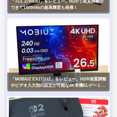
「TCL 27R83U」をレビュー。HDRで画質調整が
できて1400nitsの超高輝度も発揮！
「MOBIUZ EX271UZ」をレビュー。HDR画質調整
やビデオ入力別の設定が可能な4K有機ELゲーミン
グモニタを徹底検証