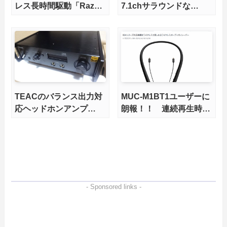
レス長時間駆動「Razer
7.1chサラウンドな
ManO’War」をレビュー
「HyperX Cloud II」を
レビュー
TEACのバランス出力対
MUC-M1BT1ユーザーに
応ヘッドホンアンプ
朗報！！ 連続再生時間
「UD-503」が修理から
7.5時間の新型 MUC-
返ってきたのでついでに
M2BT1 が3月12日に2万
レビュー
円で発売決定
- Sponsored links -