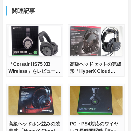
関連記事
「Corsair HS75 XB
高級ヘッドセットの完成
Wireless」をレビュー。
形「HyperX Cloud
Xbox完全互換でDolby
Revolver S」をレビュ
Atmos for Headphones
ー。プラグ＆プレイな
も使えるゲーミングヘッ
USB DAC付属でサラウ
ドセット！
ンド環境を簡単に構築可
能
高級ヘッドホン並みの装
PC・PS4対応のワイヤ
着感 「HyperX Cloud
レス長時間駆動「Razer