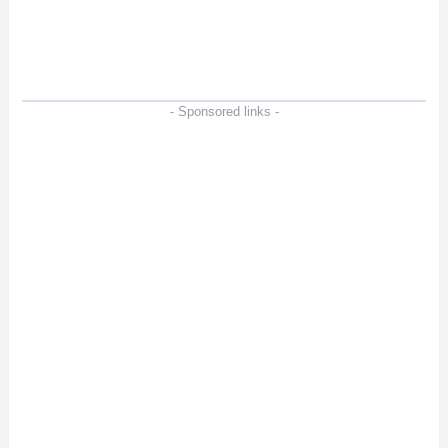
M2BT1 が3月12日に2万
た。
円で発売決定
- Sponsored links -