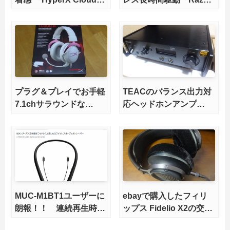
Revolver」をレビュー
ManO’War」をレビュー
プラグ＆プレイでお手軽
TEACのバランス出力対
7.1chサラウンドな
応ヘッドホンアンプ
「HyperX Cloud II」を
「UD-503」が修理から
レビュー
返ってきたのでついでに
レビュー
MUC-M1BT1ユーザーに
ebayで購入したフィリ
朗報！！ 連続再生時間
ップス Fidelio X2の交換
7.5時間の新型 MUC-
用イヤーパッドが届い