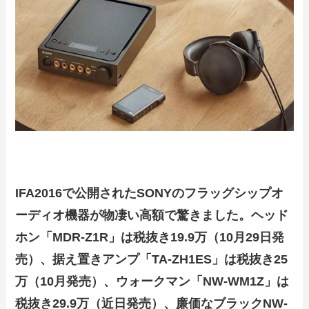
IFA2016で公開されたSONYのフラッグシップオ
ーディオ機器が物凄い高額で驚きました。ヘッド
ホン「MDR-Z1R」は
税抜き19.9万（10月29日発
売）
、据え置きアンプ「TA-ZH1ES」は
税抜き25
万
（10月発売）、ウォークマン「NW-WM1Z」は
税抜き29.9万（近日発売）、廉価なブラック
NW-