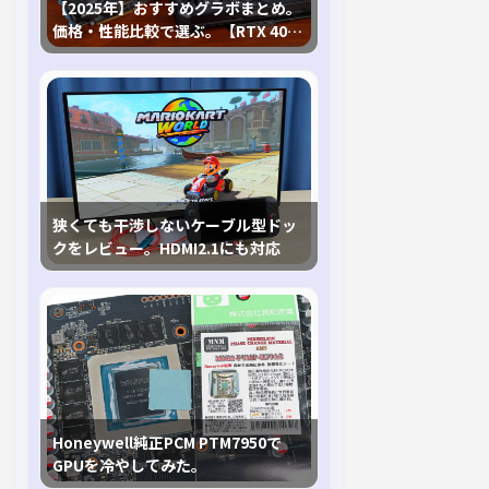
【2025年】おすすめグラボまとめ。
価格・性能比較で選ぶ。【RTX 40,
RX 7000各種に対応】
狭くても干渉しないケーブル型ドッ
クをレビュー。HDMI2.1にも対応
Honeywell純正PCM PTM7950で
GPUを冷やしてみた。