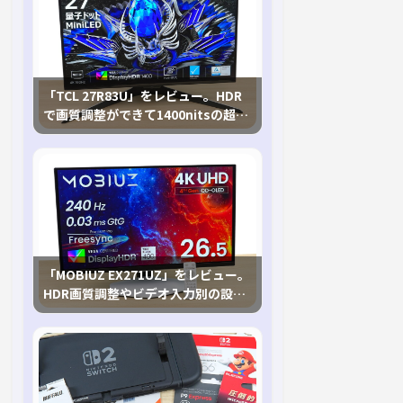
「TCL 27R83U」をレビュー。HDR
で画質調整ができて1400nitsの超高
輝度も発揮！
「MOBIUZ EX271UZ」をレビュー。
HDR画質調整やビデオ入力別の設定
が可能な4K有機ELゲーミングモニタ
を徹底検証