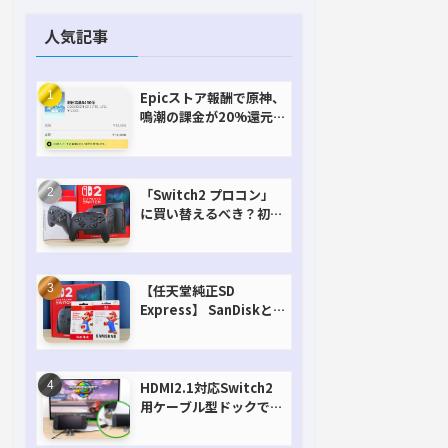
人気記事
Epicストア報酬で原神、
鳴潮の課金が20%還元
で超お得に！【期間延長
決定！】
「Switch2 プロコン」
に買い替えるべき？初代
との違いを比較
【任天堂純正SD
Express】 SanDiskと
Samsungを比較。実は
容量が違うけどオススメ
はどっち！？
HDMI2.1対応Switch2
用ケーブル型ドックで省
スペースを極める。FW
アップデートにも対応可