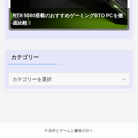
RTX 5080搭載のおすすめゲーミングBTO PCを徹
底比較！
カテゴリー
カ
テ
ゴ
リ
ー
©
自作とゲームと趣味の日々.