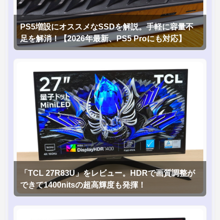
PS5増設にオススメなSSDを解説。手軽に容量不
足を解消！【2026年最新、PS5 Proにも対応】
「TCL 27R83U」をレビュー。HDRで画質調整が
できて1400nitsの超高輝度も発揮！