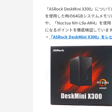
「ASRock DeskMini X300」につ
を使用した時の64GBシステムメモリ
や、「Noctua NH-L9a-AM4」を使
になるポイントを徹底検証していま
・
「ASRock DeskMini X300」