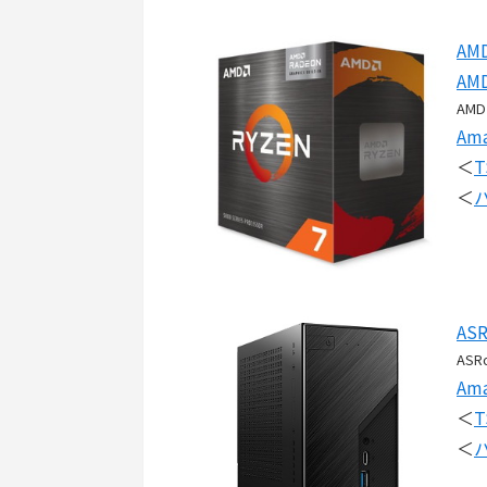
AM
AM
AMD
Am
＜
T
＜
ASR
ASR
Am
＜
T
＜