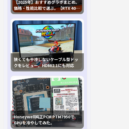
【2025年】おすすめグラボまとめ。
価格・性能比較で選ぶ。【RTX 40,
RX 7000各種に対応】
狭くても干渉しないケーブル型ドッ
クをレビュー。HDMI2.1にも対応
Honeywell純正PCM PTM7950で
GPUを冷やしてみた。