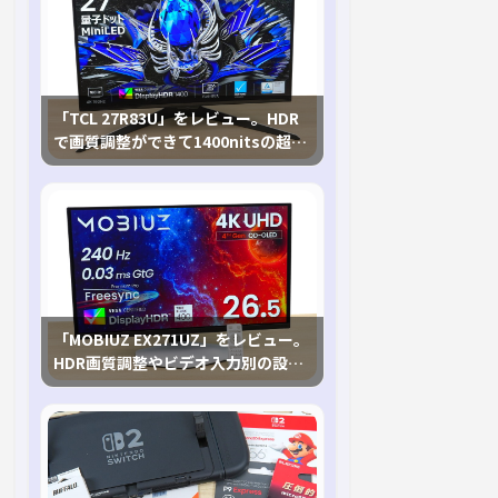
「TCL 27R83U」をレビュー。HDR
で画質調整ができて1400nitsの超高
輝度も発揮！
「MOBIUZ EX271UZ」をレビュー。
HDR画質調整やビデオ入力別の設定
が可能な4K有機ELゲーミングモニタ
を徹底検証