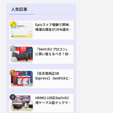
人気記事
Epicストア報酬で原神、
鳴潮の課金が20%還元
で超お得に！【期間延長
決定！】
「Switch2 プロコン」
に買い替えるべき？初代
との違いを比較
【任天堂純正SD
Express】 SanDiskと
Samsungを比較。実は
容量が違うけどオススメ
はどっち！？
HDMI2.1対応Switch2
用ケーブル型ドックで省
スペースを極める。FW
アップデートにも対応可