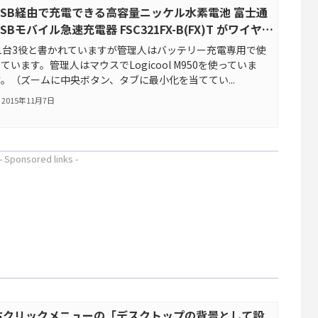
USB経由で充電できる高容量ニッケル水素電池 富士通
SBモバイル急速充電器 FSC321FX-B(FX)T がワイヤレ
スマウスの電池交換に便利
s1台3役と書かれていますが管理人はバッテリー充電専用で使
ています。管理人はマウスでLogicool M950を使っていま
す。（ズームに中央ボタン、タブに最小化を当ててい...
2015年11月7日
- Sponsored links -
右クリックメニューの「デスクトップの背景として設