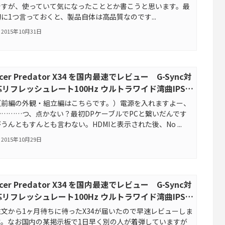
ですが、使っていて気になったこととか書こうと思います。最
初に1つ言っておくと、製品自体は高品質なのです...
2015年10月31日
cer Predator X34 を国内最速でレビュー G-Sync対
応リフレッシュレート100Hz ウルトラワイド湾曲IPS液
晶モニタ ～画質・OC編～
（前編の外観・組立編はこちらです。）電源を入れますよー、
…………つ、点かない？最初DPケーブルでPCと繋いだんです
うんともすんとも言わない。HDMIと表示された後、No ...
2015年10月29日
cer Predator X34 を国内最速でレビュー G-Sync対
応リフレッシュレート100Hz ウルトラワイド湾曲IPS液
晶モニタ ～外観・組立編～
注文から1ヶ月待ちに待ったX34が届いたので早速レビューしま
す。なお国内の某掲示板で1日早く別の人が着弾していますが