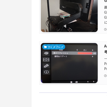
G
G
に
A
ディスプレイ
――
P
P