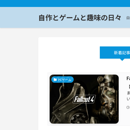
自作とゲームと趣味の日々
自
新着記
F
PCゲーム
ま
い