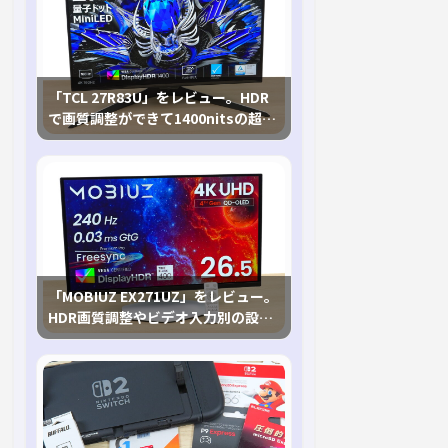
「TCL 27R83U」をレビュー。HDR
で画質調整ができて1400nitsの超高
輝度も発揮！
「MOBIUZ EX271UZ」をレビュー。
HDR画質調整やビデオ入力別の設定
が可能な4K有機ELゲーミングモニタ
を徹底検証