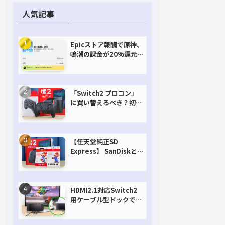
人気記事
Epicストア報酬で原神、
鳴潮の課金が20%還元
で超お得に！【期間延長
決定！】
「Switch2 プロコン」
に買い替えるべき？初代
との違いを比較
【任天堂純正SD
Express】 SanDiskと
Samsungを比較。実は
容量が違うけどオススメ
はどっち！？
HDMI2.1対応Switch2
用ケーブル型ドックで省
スペースを極める。FW
アップデートにも対応可