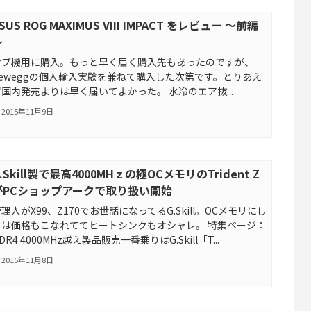
SUS ROG MAXIMUS VIII IMPACT をレビュー ～前編
～
サブ機用に購入。もっと早く届く購入先もあったのですが、
neweggの個人輸入実験を兼ねて購入した次第です。とりあえ
ず国内発売よりは早く届いてよかった。 水冷のエア抜...
2015年11月9日
.Skill製で最高4000MHｚの極OCメモリのTrident Z
がPCショップアークで取り扱い開始
理人がX99、Z170でお世話になってるG.Skill。OCメモリにし
ては価格もこなれててヒートシンクもオシャレ。 特集ページ：
DR4 4000MHz越え製品販売一番乗りはG.Skill「T...
2015年11月8日