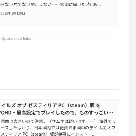
知らない見てない聞こえない……玄関に届いた時は結...
2015年10月29日
- Sponsored links -
テイルズ オブ ゼスティリア PC（steam）版 を
WQHD・最高設定でプレイしたので、ものすっごい序
盤だけレビュー
画像は大きいので注意。（サムネは軽いはず……） 海外でリ
リースしたばかり、日本国内では絶賛おま国中のテイルズ オブ
スティリア PC（steam）版が無事にインストー...