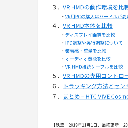
３．
VR HMDの動作環境を比
・
VR用PCの購入はハードルが高い人
４．
VR HMD本体を比較
・
ディスプレイ画質を比較
・
IPD調整や奥行調整について
・
装着感・重量を比較
・
オーディオ機能を比較
・
VR HMD接続ケーブルを比較
５．
VR HMDの専用コント
６．
トラッキング方法とセン
７．
まとめ – HTC VIVE Cos
【執筆：2019年11月1日、最終更新：20