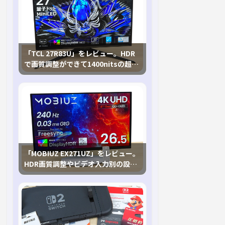
「TCL 27R83U」をレビュー。HDR
で画質調整ができて1400nitsの超高
輝度も発揮！
「MOBIUZ EX271UZ」をレビュー。
HDR画質調整やビデオ入力別の設定
が可能な4K有機ELゲーミングモニタ
を徹底検証