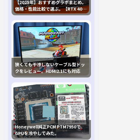
【2025年】おすすめグラボまとめ。
価格・性能比較で選ぶ。【RTX 40,
RX 7000各種に対応】
狭くても干渉しないケーブル型ドッ
クをレビュー。HDMI2.1にも対応
Honeywell純正PCM PTM7950で
GPUを冷やしてみた。