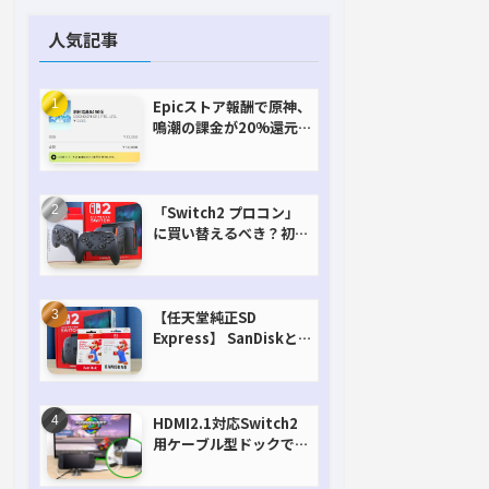
人気記事
Epicストア報酬で原神、
鳴潮の課金が20%還元
で超お得に！【期間延長
決定！】
「Switch2 プロコン」
に買い替えるべき？初代
との違いを比較
【任天堂純正SD
Express】 SanDiskと
Samsungを比較。実は
容量が違うけどオススメ
はどっち！？
HDMI2.1対応Switch2
用ケーブル型ドックで省
スペースを極める。FW
アップデートにも対応可