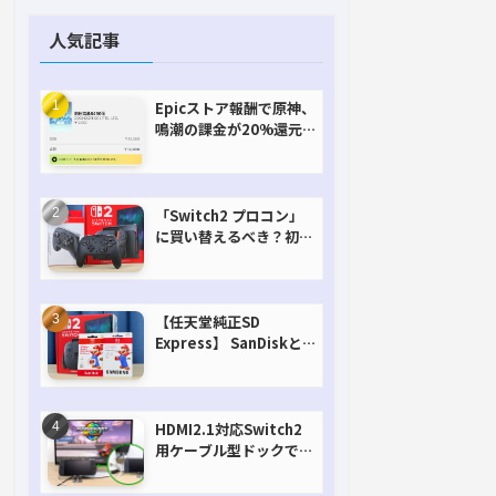
人気記事
Epicストア報酬で原神、
鳴潮の課金が20%還元
で超お得に！【期間延長
決定！】
「Switch2 プロコン」
に買い替えるべき？初代
との違いを比較
【任天堂純正SD
Express】 SanDiskと
Samsungを比較。実は
容量が違うけどオススメ
はどっち！？
HDMI2.1対応Switch2
用ケーブル型ドックで省
スペースを極める。FW
アップデートにも対応可