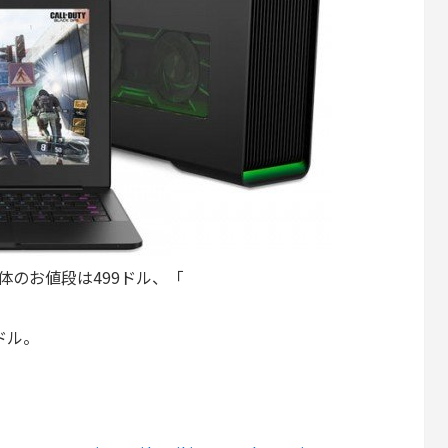
単体のお値段は499ドル、「
9ドル。