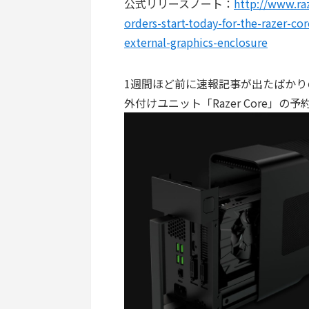
公式リリースノート：
http://www.raz
orders-start-today-for-the-razer-co
external-graphics-enclosure
1週間ほど前に速報記事が出たばかりの「
外付けユニット「Razer Core」の