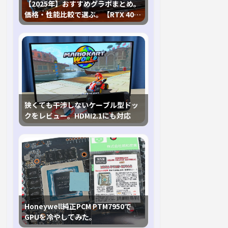
【2025年】おすすめグラボまとめ。
価格・性能比較で選ぶ。【RTX 40,
RX 7000各種に対応】
狭くても干渉しないケーブル型ドッ
クをレビュー。HDMI2.1にも対応
Honeywell純正PCM PTM7950で
GPUを冷やしてみた。