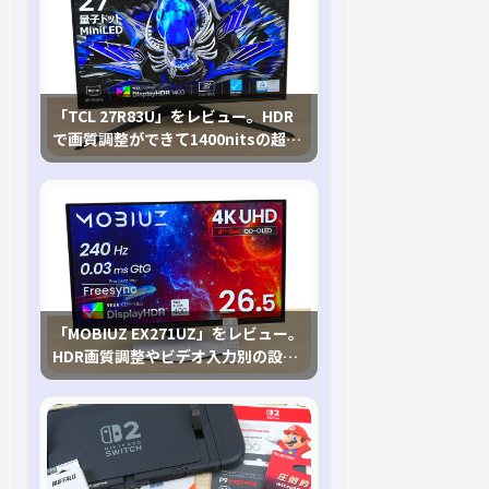
「TCL 27R83U」をレビュー。HDR
で画質調整ができて1400nitsの超高
輝度も発揮！
「MOBIUZ EX271UZ」をレビュー。
HDR画質調整やビデオ入力別の設定
が可能な4K有機ELゲーミングモニタ
を徹底検証