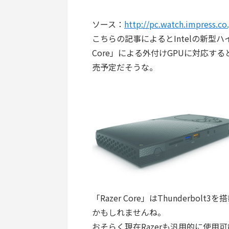
ソース：
http://pc.watch.impress.c
こちらの記事によるとIntelの新型ハイパ
Core」による外付けGPUに対応すると
売予定だそうな。
「Razer Core」はThunderb
かもしれませんね。
おそらく現在Razerも汎用的に使