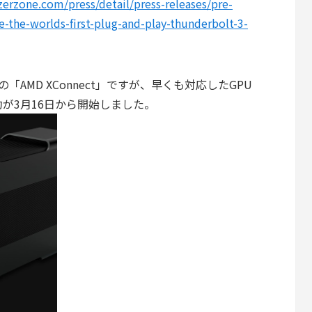
erzone.com/press/detail/press-releases/pre-
re-the-worlds-first-plug-and-play-thunderbolt-3-
AMD XConnect」ですが、早くも対応したGPU
予約が3月16日から開始しました。