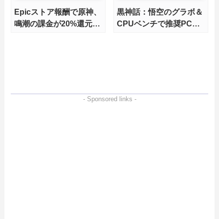
Epicストア報酬で原神、
黒神話：悟空のグラボ＆
鳴潮の課金が20%還元で
CPUベンチで推奨PCを
超お得に！【期間延長決
徹底解説。フルレイトレ
定！】
の映像美は圧巻！
- Sponsored links -