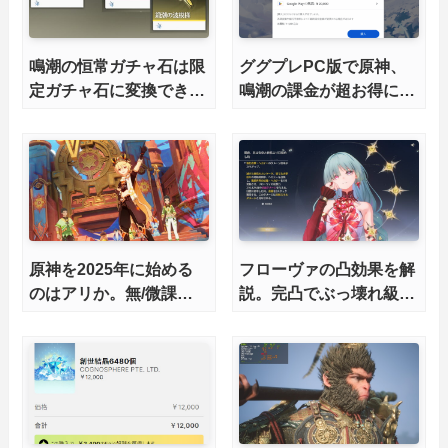
鳴潮の恒常ガチャ石は限
ググプレPC版で原神、
定ガチャ石に変換でき
鳴潮の課金が超お得に
る？
【20%オフも!?】
原神を2025年に始める
フローヴァの凸効果を解
のはアリか。無/微課金
説。完凸でぶっ壊れ級の
でも楽しめる？
便利さに？