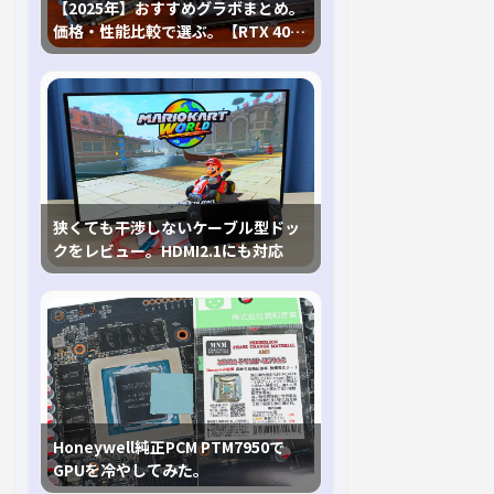
【2025年】おすすめグラボまとめ。
価格・性能比較で選ぶ。【RTX 40,
RX 7000各種に対応】
狭くても干渉しないケーブル型ドッ
クをレビュー。HDMI2.1にも対応
Honeywell純正PCM PTM7950で
GPUを冷やしてみた。