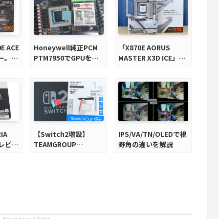
E ACE
Honeywell純正PCM
「X870E AORUS
ー。
PTM7950でGPUを冷
MASTER X3D ICE」を
基搭載の
やしてみた。
レビュー。9000X3Dを
マザーボ
さらに高速にする完全
版X870Eマザーボード
を徹底検証
IA
【Switch2増設】
IPS/VA/TN/OLEDで視
をレビュ
TEAMGROUP
野角の違いを解説
S8で省
microSD Express
高コス
1TBをレビュー。Vlog
クリエイターにも強い
メモリーカードを徹底
検証