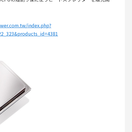
ower.com.tw/index.php?
22_323&products_id=4381