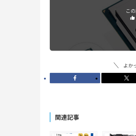
この
よか
関連記事