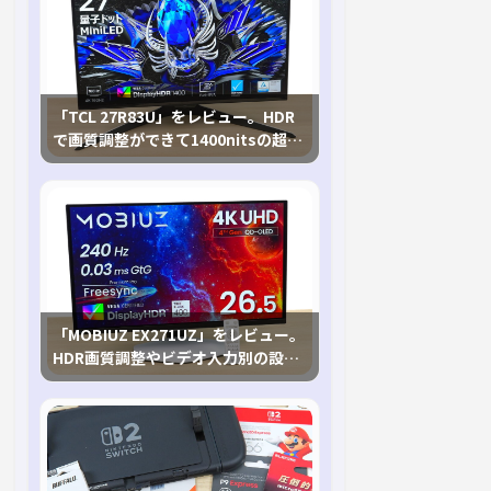
「TCL 27R83U」をレビュー。HDR
で画質調整ができて1400nitsの超高
輝度も発揮！
「MOBIUZ EX271UZ」をレビュー。
HDR画質調整やビデオ入力別の設定
が可能な4K有機ELゲーミングモニタ
を徹底検証