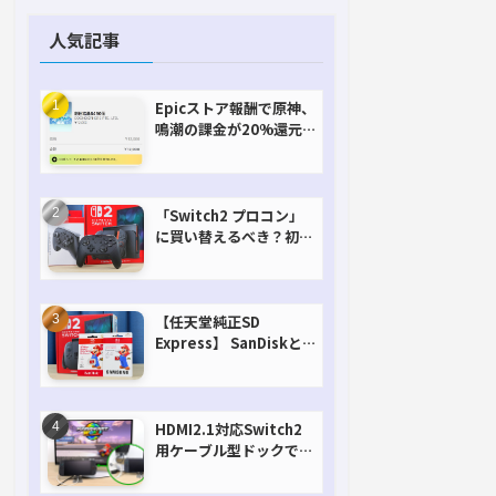
人気記事
Epicストア報酬で原神、
鳴潮の課金が20%還元
で超お得に！【期間延長
決定！】
「Switch2 プロコン」
に買い替えるべき？初代
との違いを比較
【任天堂純正SD
Express】 SanDiskと
Samsungを比較。実は
容量が違うけどオススメ
はどっち！？
HDMI2.1対応Switch2
用ケーブル型ドックで省
スペースを極める。FW
アップデートにも対応可