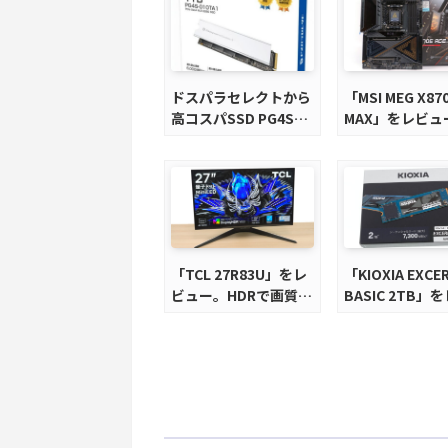
ドスパラセレクトから
「MSI MEG X870
高コスパSSD PG4Sシ
MAX」をレビュ
リーズが発売
M.2スロット5
完全版X870E
ードを徹底検証
「TCL 27R83U」をレ
「KIOXIA EXCER
ビュー。HDRで画質調
BASIC 2TB」
整ができて1400nits
ー。QLC型BiC
の超高輝度も発揮！
電力、高性能、
パを実現！