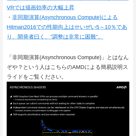
VRでは描画効率の大幅上昇
・
非同期演算(Asynchronous Compute)による
Hitman2016での性能向上はせいぜい5～10％であ
り、開発者曰く、”調整は非常に困難”。
「非同期演算(Asynchronous Compute)」とはなん
ぞや？という人はこちらのAMDによる簡易説明ス
ライドをご覧ください。