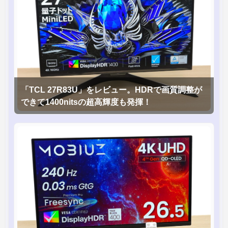
「TCL 27R83U」をレビュー。HDRで画質調整が
できて1400nitsの超高輝度も発揮！