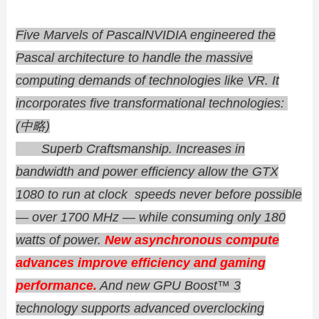
Five Marvels of PascalNVIDIA engineered the
Pascal architecture to handle the massive
computing demands of technologies like VR. It
incorporates five transformational technologies:
(中略)
Superb Craftsmanship. Increases in
bandwidth and power efficiency allow the GTX
1080 to run at clock speeds never before possible
— over 1700 MHz — while consuming only 180
watts of power.
New asynchronous compute
advances improve efficiency and gaming
performance.
And new GPU Boost™ 3
technology supports advanced overclocking