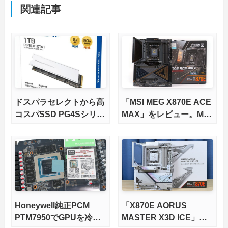
関連記事
ドスパラセレクトから高
「MSI MEG X870E ACE
コスパSSD PG4Sシリー
MAX」をレビュー。M.2
ズが発売
スロット5基搭載の完全
版X870Eマザーボードを
徹底検証
Honeywell純正PCM
「X870E AORUS
PTM7950でGPUを冷や
MASTER X3D ICE」を