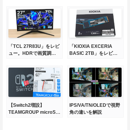
してみた。
レビュー。9000X3Dを
さらに高速にする完全版
X870Eマザーボードを徹
底検証
「TCL 27R83U」をレビ
「KIOXIA EXCERIA
ュー。HDRで画質調整
BASIC 2TB」をレビュ
ができて1400nitsの超高
ー。QLC型BiCS8で省電
輝度も発揮！
力、高性能、高コスパを
実現！
【Switch2増設】
IPS/VA/TN/OLEDで視野
TEAMGROUP microSD
角の違いを解説
Express 1TBをレビュ
ー。Vlogクリエイターに