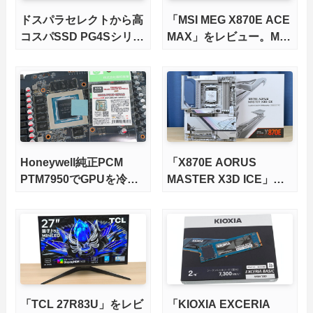
ドスパラセレクトから高
「MSI MEG X870E ACE
コスパSSD PG4Sシリー
MAX」をレビュー。M.2
ズが発売
スロット5基搭載の完全
版X870Eマザーボードを
徹底検証
Honeywell純正PCM
「X870E AORUS
PTM7950でGPUを冷や
MASTER X3D ICE」を
してみた。
レビュー。9000X3Dを
さらに高速にする完全版
X870Eマザーボードを徹
底検証
「TCL 27R83U」をレビ
「KIOXIA EXCERIA