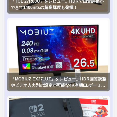
「TCL 27R83U」をレビュー。HDRで画質調整が
できて1400nitsの超高輝度も発揮！
「MOBIUZ EX271UZ」をレビュー。HDR画質調整
やビデオ入力別の設定が可能な4K有機ELゲーミン
グモニタを徹底検証