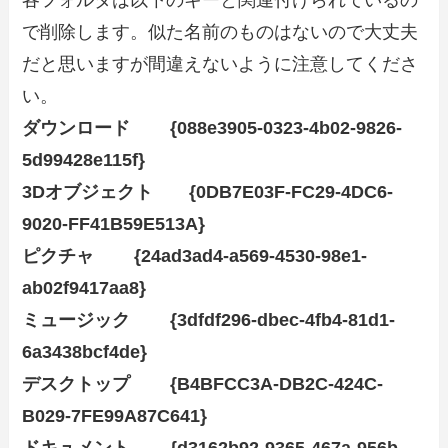
で削除します。似た名前のものはないので大丈夫
だと思いますが間違えないように注意してくださ
い。
ダウンロード {088e3905-0323-4b02-9826-
5d99428e115f}
3Dオブジェクト {0DB7E03F-FC29-4DC6-
9020-FF41B59E513A}
ピクチャ {24ad3ad4-a569-4530-98e1-
ab02f9417aa8}
ミュージック {3dfdf296-dbec-4fb4-81d1-
6a3438bcf4de}
デスクトップ {B4BFCC3A-DB2C-424C-
B029-7FE99A87C641}
ドキュメント {d3162b92-9365-467a-956b-