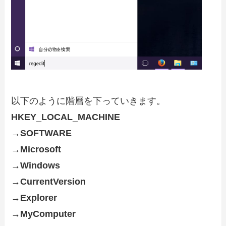
以下のように階層を下っていきます。
HKEY_LOCAL_MACHINE
→SOFTWARE
→Microsoft
→Windows
→CurrentVersion
→Explorer
→MyComputer