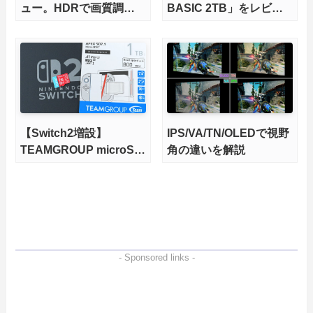
ュー。HDRで画質調整
BASIC 2TB」をレビュ
ができて1400nitsの超高
ー。QLC型BiCS8で省電
輝度も発揮！
力、高性能、高コスパを
実現！
【Switch2増設】
IPS/VA/TN/OLEDで視野
TEAMGROUP microSD
角の違いを解説
Express 1TBをレビュ
ー。Vlogクリエイターに
も強いメモリーカードを
徹底検証
- Sponsored links -