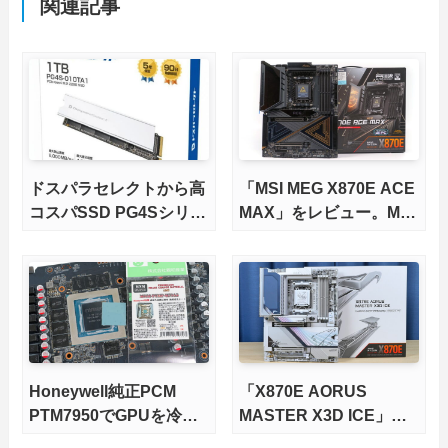
関連記事
ドスパラセレクトから高
「MSI MEG X870E ACE
コスパSSD PG4Sシリー
MAX」をレビュー。M.2
ズが発売
スロット5基搭載の完全
版X870Eマザーボードを
徹底検証
Honeywell純正PCM
「X870E AORUS
PTM7950でGPUを冷や
MASTER X3D ICE」を
してみた。
レビュー。9000X3Dを