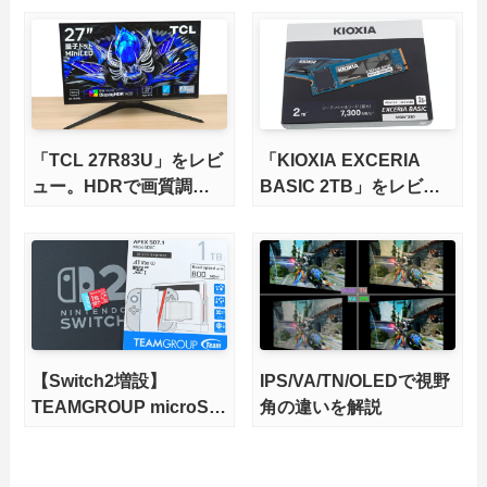
さらに高速にする完全版
X870Eマザーボードを徹
底検証
「TCL 27R83U」をレビ
「KIOXIA EXCERIA
ュー。HDRで画質調整
BASIC 2TB」をレビュ
ができて1400nitsの超高
ー。QLC型BiCS8で省電
輝度も発揮！
力、高性能、高コスパを
実現！
【Switch2増設】
IPS/VA/TN/OLEDで視野
TEAMGROUP microSD
角の違いを解説
Express 1TBをレビュ
ー。Vlogクリエイターに
も強いメモリーカードを